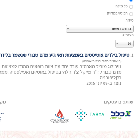
כל מילה
הביטוי במדויק
סידור:
החדש ראשון
הצגת #
50
1.
טיפול בילדים אוטיסטים באמצעות תאי גזע מדם טבורי שנשמר בלידת
(השתלות בילוד ובבני משפחתו)
נוירולוג מוביל מארה"ב עובד יחד עם צוות רופאים מהודו למציאת 
בקליפורניה ...
נוצר ב-09 יוני 2015
שותפים עסקים
מקב