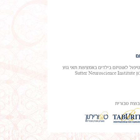
ם
טיפול לאוטיזם בילדים באמצעות תאי גזע
מדם טבורי. ד"ר מייקל צ'ז, חלוץ בטיפול באוטיזם ואפילפסיה, ממכון Sutter Neuroscience Institute
וצת טבורית