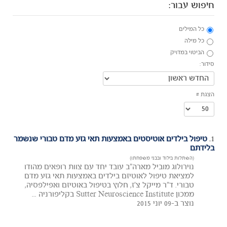
חיפוש עבור:
כל המילים
כל מילה
הביטוי במדויק
סידור:
הצגת #
1.
טיפול בילדים אוטיסטים באמצעות תאי גזע מדם טבורי שנשמר
בלידתם
(השתלות בילוד ובבני משפחתו)
נוירולוג מוביל מארה"ב עובד יחד עם צוות רופאים מהודו
למציאת טיפול לאוטיזם בילדים באמצעות תאי גזע מדם
טבורי. ד"ר מייקל צ'ז, חלוץ בטיפול באוטיזם ואפילפסיה,
ממכון Sutter Neuroscience Institute בקליפורניה ...
נוצר ב-09 יוני 2015