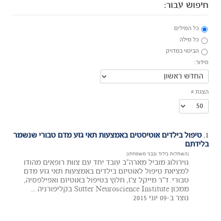
חיפוש עבור:
כל המילים
כל מילה
הביטוי במדויק
סידור:
הצגת #
1.
טיפול בילדים אוטיסטים באמצעות תאי גזע מדם טבורי שנשמר
בלידתם
(השתלות בילוד ובבני משפחתו)
נוירולוג מוביל מארה"ב עובד יחד עם צוות רופאים מהודו
למציאת טיפול לאוטיזם בילדים באמצעות תאי גזע מדם
טבורי. ד"ר מייקל צ'ז, חלוץ בטיפול באוטיזם ואפילפסיה,
ממכון Sutter Neuroscience Institute בקליפורניה ...
נוצר ב-09 יוני 2015