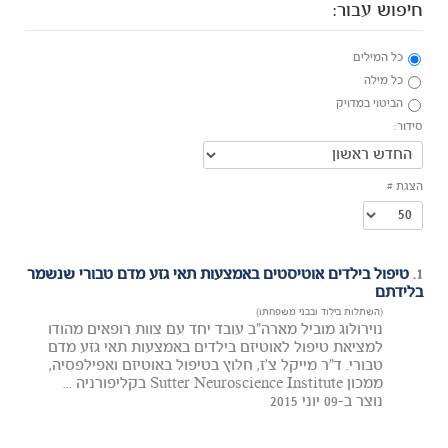
חיפוש עבור:
כל המילים
כל מילה
הביטוי במדויק
סידור:
הצגת #
1.
טיפול בילדים אוטיסטים באמצעות תאי גזע מדם טבורי שנשמר
בלידתם
(השתלות בילוד ובבני משפחתו)
נוירולוג מוביל מארה"ב עובד יחד עם צוות רופאים מהודו
למציאת טיפול לאוטיזם בילדים באמצעות תאי גזע מדם
טבורי. ד"ר מייקל צ'ז, חלוץ בטיפול באוטיזם ואפילפסיה,
ממכון Sutter Neuroscience Institute בקליפורניה ...
נוצר ב-09 יוני 2015