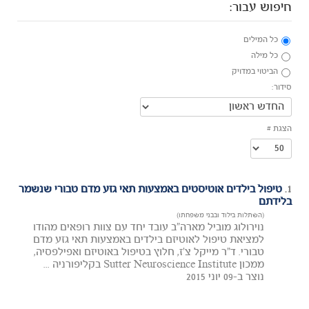
חיפוש עבור:
כל המילים
כל מילה
הביטוי במדויק
סידור:
הצגת #
1.
טיפול בילדים אוטיסטים באמצעות תאי גזע מדם טבורי שנשמר
בלידתם
(השתלות בילוד ובבני משפחתו)
נוירולוג מוביל מארה"ב עובד יחד עם צוות רופאים מהודו
למציאת טיפול לאוטיזם בילדים באמצעות תאי גזע מדם
טבורי. ד"ר מייקל צ'ז, חלוץ בטיפול באוטיזם ואפילפסיה,
ממכון Sutter Neuroscience Institute בקליפורניה ...
נוצר ב-09 יוני 2015