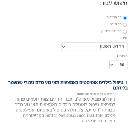
חיפוש עבור:
כל המילים
כל מילה
הביטוי במדויק
סידור:
הצגת #
1.
טיפול בילדים אוטיסטים באמצעות תאי גזע מדם טבורי שנשמר
בלידתם
(השתלות בילוד ובבני משפחתו)
נוירולוג מוביל מארה"ב עובד יחד עם צוות רופאים מהודו
למציאת טיפול לאוטיזם בילדים באמצעות תאי גזע מדם
טבורי. ד"ר מייקל צ'ז, חלוץ בטיפול באוטיזם ואפילפסיה,
ממכון Sutter Neuroscience Institute בקליפורניה ...
נוצר ב-09 יוני 2015