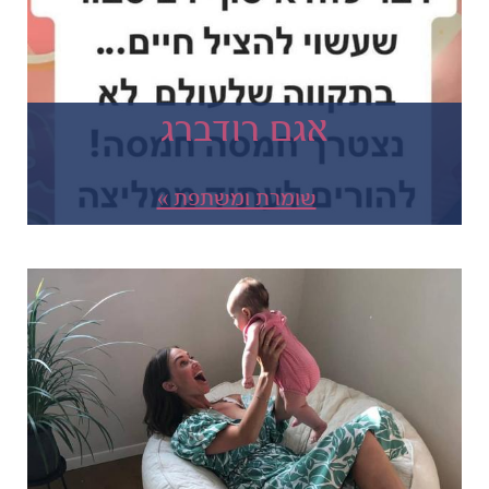
אגם רודברג
שומרת ומשתפת »