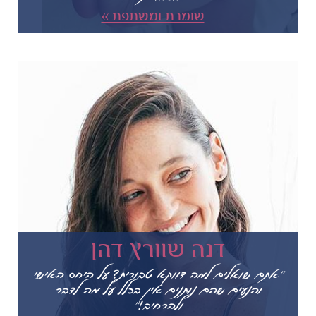
שומרת ומשתפת »
דנה שוורץ דהן
"אתם שואלים למה דווקא טבורית? על היחס האישי
והנעים שהם נותנים אין בכלל על מה לדבר
ולהרחיב!"