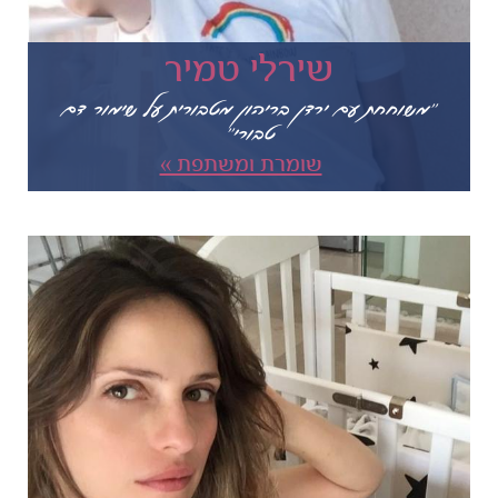
שירלי טמיר
"משוחחת עם ירדן בריהון מטבורית על שימור דם
טבורי"
שומרת ומשתפת »