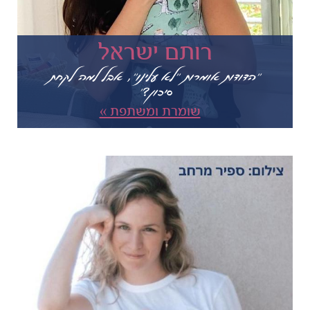
רותם ישראל
"הדודות אומרות "לא עלינו", אבל למה לקחת
סיכון?"
שומרת ומשתפת »