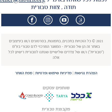
לפנות לכל שאלה באימייל
omer@taburit.org
תודה , צוות טבורית
facebook
insta
2021 © כל הזכויות בתכנים, בתמונות, בסרטונים ו/או בעיצובים
באתר זה הן של טבורית - המאגר המרכזי לדם טבורי בע"מ
("טבורית") ו/או של צדדים שלישיים שנתנו לטבורית רישיון לכל
אלה
הצהרת נגישות
|
מדיניות שימוש ופרטיות
|
מפת האתר
שותפים עסקים
מקבוצת טבורית