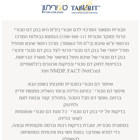
טבורית המאגר המרכזי לדם טבורי בע"מ היא בנק דם טבורי
פרטי (מוקד טבורית 1700-500-117) הנמצא בבעלות המרכז
הרפואי ע"ש שיבא (בי"ח תל השומר). מרכז רפואי שיבא מפעיל
מודל ייחודי של בנק דם טבורי פרטי לצד בנק דם טבורי ציבורי.
בנק דם טבורי של שיבא פועל באישור של משרד הבריאות,
בכפיפות לחוק דם טבורי ובפיקוח ארגונים בינלאומיים:
NMDP, FACT-NetCord ועוד.
שימור דם טבורי בטבורית מתבצע באופן הבא:
איסוף דם טבורי – בסיום הלידה ובעוד השליה נמצאת עדיין
ברחם, נאסף דם חבל הטבור, בתהליך קצר ובטוח לאם
ולתינוק.
בדיקות על ידי בנק דם טבורי – כל מנת דם טבורי שנאספת
לאחר הלידה
במסגרת טבורית, עוברת בדיקות רבות וברמה מקצועית גבוהה,
כדי לוודא שמדובר במנת תאי גזע איכותית המתאימה
להשתלה.