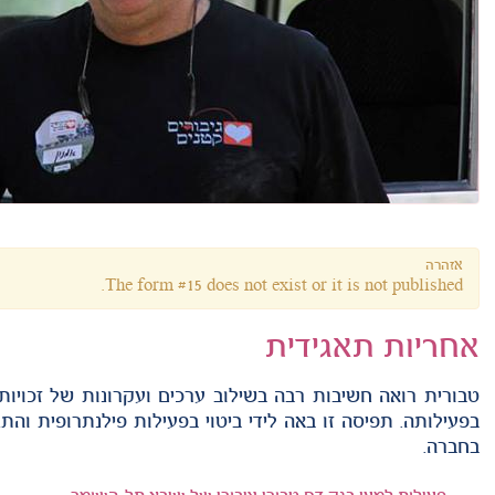
אזהרה
The form #15 does not exist or it is not published.
אחריות תאגידית
טבורית רואה חשיבות רבה בשילוב ערכים ועקרונות של זכויות
בפעילותה. תפיסה זו באה לידי ביטוי בפעילות פילנתרופית והת
בחברה.