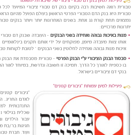
פעילות למען בנק דם טבורי ציבורי של שיבא תל-השומר
טבורית רואה חשיבות רבה בקיום בנק דם טבורי ציבורי המיועד לכל 
טבורית היא בנק הדם הטבורי הפרטי הראשון בעולם הפועל מהיום הראשו
נמצאים תחת קורת גג אחת. בשנים האחרונות יותר ויותר בנקים טבוריי
יתרונות מרכזיים:
מנות באיכות גבוהה ואחידה בשני הבנקים
- העובדה שבנק דם טבורי וצ
אותו צוות מעבדה מיומן, מפוקחים על ידי אותם תקנים בינלאומיים 
איכות מנות גבוהה ואחידה לחלוטין בשני הבנקים – לטובת לקוחות טבו
סבסוד הבנק הציבורי ע"י הבנק הפרטי
- טבורית מסבסדת את הבנק הט
בו כספית לאורך כל הדרך. תמיכה זו חשובה ונדרשת, במיוחד לאור 
בנקי דם ציבוריים בישראל.
פעילות למען עמותת "גיבורים קטנים"
"גיבורים קטנים
התנדבותית למע
עבור הילדים ובנ
חגיגות בר/בת מצו