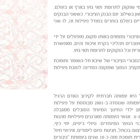
מי שזקוק לתרומת תאי גזע בארץ או בעולם.
ן בשילוב עם הבנק הציבורי, כששני הבנקים
ם בעולם בוחרים במודל פעילות זה, לו שני
יבורי נמצאים באותו מקום, מופעלים על ידי
ועוברים תהליכי בקרת איכות זהים, מאפשרת
רית וכל הזקוקים לתרומת תאי גזע.
בורי הציבורי של שיבא תל-השומר ותומכת
התקציב הנמוך שמקצה המדינה לטובת פעילות
" היא עמותה חברתית לקירוב האדם הרגיל
לאדם החריג.. העמותה שנוסדה ב-2001 מבוססת על פעילות
ן ילדי החינוך המיוחד הסובלים ממגבלה
שכלית בגילאי 6-21. אנשי העמותה מארגנים פעילויות מהנות
י הנוער המיוחדים: טיולי ג'יפים, ימי כיף,
וה בכותל, חגיגות סיום לימודים, אירועי חיול
ועוד. חברת טבורית תומכת מזה כ-10 שנים בעמותת "גיבורים