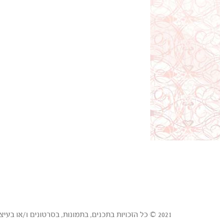
2021 © כל הזכויות בתכנים, בתמונות, בסרטונים ו/או בעיצובים באתר זה הן של טבורית - המאגר המרכזי לדם טבורי בע"מ ("טבורית") ו/או של צדדים שלישיים שנתנו לטבורית רישיון לכל אלה