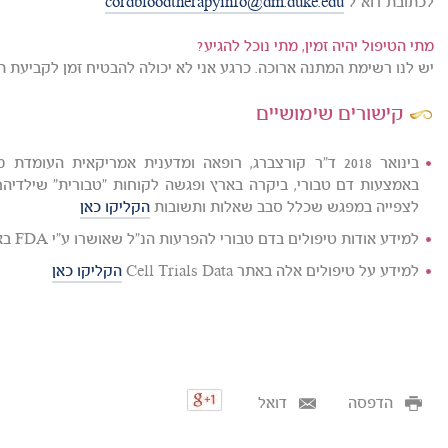
לכתובת דוא"ל
cordbloodtherapyinfo@dm.duke.edu
מתי הטיפול יהיה זמין, מתי נוכל להגיע?
יש לנו רשימת המתנה ארוכה. כרגע אני לא יכולה להבטיח זמן לקביעת תו
קישורים שימושיים
לצפייה במפגש שכלל סבב שאלות ותשובות
הקליקו כאן
למידע אודות טיפולים בדם טבורי להפרעות הנ"ל שאושרו ע"י FDA באתר ClinicalTrials.gov
למידע על טיפולים אלה באתר Cell Trials Data
הקליקו כאן
הדפסה
דואל