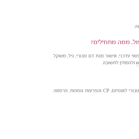
פול, ממה מתחילים?
י עדכני, אישור מנת דם טבורי, גיל, משקל
c
ולהמתין לתשובה.
אוניברסיטת Duke בה ניתן לקבל היום את הטיפולים באמצעות הדם הטבורי לאוטיזם, CP והפרעות נוספות, פרסמה