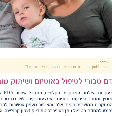
אזהרה
The form #15 does not exist or it is not published.
דם טבורי לטיפול באוטיזם ושיתוק מוחי
בעקבו
מוחין ומספר הפרעות נוספות באמצעות עירוי של דם טבור
המחקרים ממשיכים בימים אלה, והאישור מעניק אפשרות לקבל
נכנסו למחקר. הטיפול ניתן באוניברסיטת דיוק (צפון קרוליינה, אר