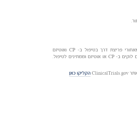
ר.
בינואר 2018 ד"ר קורצברג, רופאה ומדענית אמריקאית העומדת מאחורי פריצת דרך בטיפול ב- CP ואוטיזם
באמצעות דם טבורי, ביקרה בארץ ופגשה לקוחות "טבורית" שילדיהם לוקים ב- CP או אוטיזם וממתינים לטיפול.
הקליקו כאן