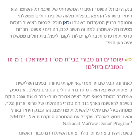
בנק הדם תל השומר הטבורי המשפחתי של שיבא תל-השומר הוא
היחיד בישראל הנמצא בבעלות מלאה של בית חולים ממשלתי
וממוקם בבניין המעבדות בשטחו (
כאן
תוכלו לצפות באישור בעלות
מטעם תל-השומר). למה זה חשוב לכם, ההורים? פשוט: חברות
פרטיות או פרטיות בחלקן יכולות לקום וליפול. בית חולים ממשלתי
יהיה כאן תמיד.
שומרים דם טבורי בבי"ח מס' 1 בישראל ו-1 מ-10
הטובים בעולם!
לאחרונה קבע שבועון אמריקאי יוקרתי ניוזוויק בפעם השלישית
ברציפות ששיבא הוא 1 מ-10 בתי החולים הטובים בעולם,. אין ספק
שמדובר במוסד רפואי בעל ראייה ארוכת טווח: כבר בשנת 2000 הוקם
בשיבא לראשונה בארץ בנק דם טבורי בהנהלתו של פרופ' ארנון נגלר,
מומחה בעל שם עולמי להשתלות מח עצם. זהו הבנק היחיד בארץ
והשני מחוץ לארה"ב שקיבל את ההסמכה היוקרתית של NMDP -
3
.
National Marrow Donor Program
בשנת 1994 ביצע פרופ' נגלר וצוותו השתלת דם טבורי ראשונה