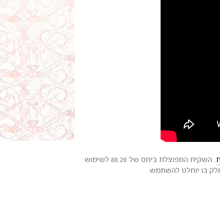
ת
. השקית המפוצלת ביחס של 80:20 לשימוש
חלק בו יוחלט להשתמש.