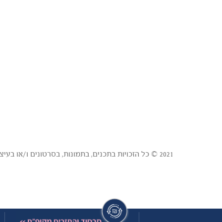
2021 © כל הזכויות בתכנים, בתמונות, בסרטונים ו/או בעיצובים באתר זה הן של טבורית - המאגר המרכזי לדם טבורי בע"מ ("טבורית") ו/או של צדדים שלישיים שנתנו לטבורית רישיון לכל אלה