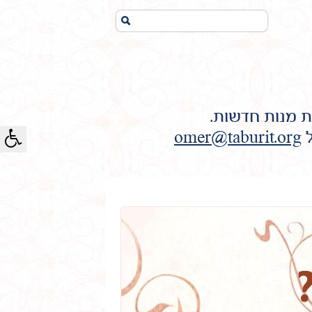
חיפוש...
ת מנות חדשות.
ל
omer@taburit.org