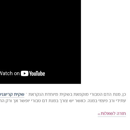
כן, מנת הדם הטבורי מוקפאת בשקית מיוחדת הנקראת –
שקית קריוגני
עתידי ורב פעמי במנה. כאשר יש צורך במנת דם טבורי יופשר אך ורק ה
חזרה לשאלות