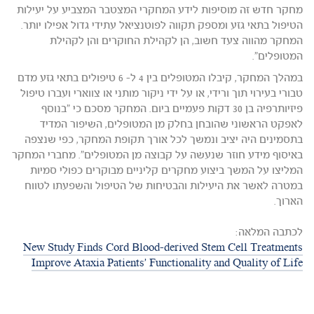
מחקר חדש זה מוסיפות לידע המחקרי המצטבר המצביע על יעילות
הטיפול בתאי גזע ומספק תקווה לפוטנציאל עתידי גדול אפילו יותר.
המחקר מהווה צעד חשוב, הן לקהילת החוקרים והן לקהילת
המטופלים".
במהלך המחקר, קיבלו המטופלים בין 4 ל- 6 טיפולים בתאי גזע מדם
טבורי בעירוי תוך ורידי, או על ידי ניקור מותני או צווארי ועברו טיפול
פיזיותרפיה בן 30 דקות פעמיים ביום. המחקר מסכם כי "בנוסף
לאפקט הראשוני שהובחן בחלק מן המטופלים, השיפור המדיד
בתסמינים היה יציב ונמשך לכל אורך תקופת המחקר, כפי שנצפה
באיסוף מידע חוזר שנעשה על קבוצה מן המטופלים". מחברי המחקר
המליצו על המשך ביצוע מחקרים קליניים מבוקרים כפולי סמיות
במטרה לאשר את היעילות והבטיחות של הטיפול והשפעתו לטווח
הארוך.
לכתבה המלאה:
New Study Finds Cord Blood-derived Stem Cell Treatments
Improve Ataxia Patients' Functionality and Quality of Life