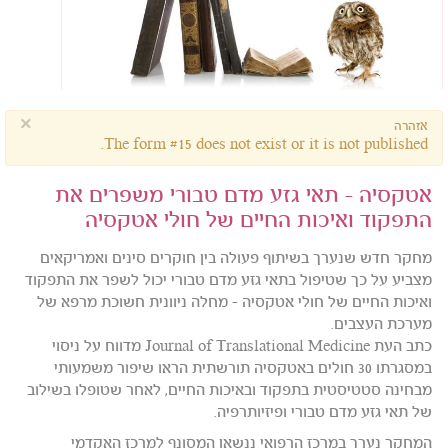
×
אזהרה
The form #15 does not exist or it is not published.
אטקסיה - תאי גזע מדם טבורי משפרים את
התפקוד ואיכות החיים של חולי אטקסיה
מחקר חדש שנערך בשיתוף פעולה בין חוקרים סינים ואמריקאים
מצביע על כך שטיפול בתאי גזע מדם טבורי יכול לשפר את התפקוד
ואיכות החיים של חולי אטקסיה - מחלה ניוונית חשוכת מרפא של
מערכת העצבים.
כתב העת Journal of Translational Medicine מדווח על ניסוי
במסגרתו 30 חולים באטקסיה תורשתית הראו שיפור משמעותי
מבחינה סטטיסטית בתפקוד ובאיכות החיים, לאחר שטופלו בשילוב
של תאי גזע מדם טבורי ופיזיותרפיה.
המחקר נערך במרכז הרפואי ננשאן המסונף למרכז האקדמי