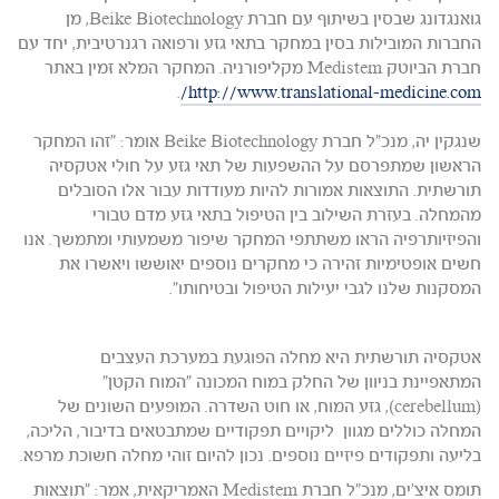
גואנגדונג שבסין בשיתוף עם חברת Beike Biotechnology, מן
החברות המובילות בסין במחקר בתאי גזע ורפואה רגנרטיבית, יחד עם
חברת הביוטק Medistem מקליפורניה. המחקר המלא זמין באתר
.
http://www.translational-medicine.com/
שנגקין יה, מנכ"ל חברת Beike Biotechnology אומר: "זהו המחקר
הראשון שמתפרסם על ההשפעות של תאי גזע על חולי אטקסיה
תורשתית. התוצאות אמורות להיות מעודדות עבור אלו הסובלים
מהמחלה. בעזרת השילוב בין הטיפול בתאי גזע מדם טבורי
והפיזיותרפיה הראו משתתפי המחקר שיפור משמעותי ומתמשך. אנו
חשים אופטימיות זהירה כי מחקרים נוספים יאוששו ויאשרו את
המסקנות שלנו לגבי יעילות הטיפול ובטיחותו".
אטקסיה תורשתית היא מחלה הפוגעת במערכת העצבים
המתאפיינת בניוון של החלק במוח המכונה "המוח הקטן"
(cerebellum), גזע המוח, או חוט השדרה. המופעים השונים של
המחלה כוללים מגוון ליקויים תפקודיים שמתבטאים בדיבור, הליכה,
בליעה ותפקודים פיזיים נוספים. נכון להיום זוהי מחלה חשוכת מרפא.
תומס איצ'ים, מנכ"ל חברת Medistem האמריקאית, אמר: "תוצאות