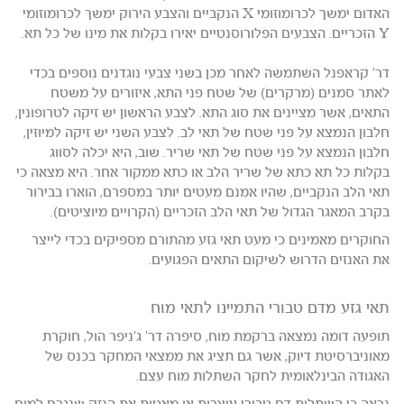
האדום ימשך לכרומוזומי X הנקביים והצבע הירוק ימשך לכרומוזומי
Y הזכריים. הצבעים הפלורוסנטיים יאירו בקלות את מינו של כל תא.
דר' קראפנל השתמשה לאחר מכן בשני צבעי נוגדנים נוספים בכדי
לאתר סמנים (מרקרים) של שטח פני התא, איזורים על משטח
התאים, אשר מציינים את סוג התא. לצבע הראשון יש זיקה לטרופונין,
חלבון הנמצא על פני שטח של תאי לב. לצבע השני יש זיקה למיוזין,
חלבון הנמצא על פני שטח של תאי שריר. שוב, היא יכלה לסווג
בקלות כל תא כתא של שריר הלב או כתא ממקור אחר. היא מצאה כי
תאי הלב הנקביים, שהיו אמנם מעטים יותר במספרם, הוארו בבירור
בקרב המאגר הגדול של תאי הלב הזכריים (הקרויים מיוציטים).
החוקרים מאמינים כי מעט תאי גזע מהתורם מספיקים בכדי לייצר
את האנזים הדרוש לשיקום התאים הפגועים.
תאי גזע מדם טבורי התמיינו לתאי מוח
תופעה דומה נמצאה ברקמת מוח, סיפרה דר' ג'ניפר הול, חוקרת
מאוניברסיטת דיוק, אשר גם תציג את ממצאי המחקר בכנס של
האגודה הבינלאומית לחקר השתלות מוח עצם.