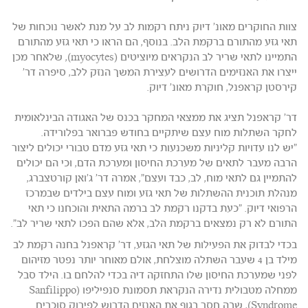
צוות החוקרים מאונ' דיוק ניתח רקמות לב על מנת לאשר נוכחות של
תאי גזע מהתורם ברקמת הלב. בנוסף, הם הראו כי תאי גזע מהתורם
התמיינו לתאי שריר לב הנקראים מיוציטים (myocytes), שלאחר מכן
ייצרו את האנזימים הדרושים לעצירת המשך הנזק ללב, סיפרה דר'
קירסטן קראפנל, חוקרת מאונ' דיוק.
דר' קראפנל תציג את ממצאי המחקר בכנס של האגודה הבינלאומית
לחקר השתלות מוח עצם שיתקיים בחודש פברואר בפלורידה.
"יש לנו עדויות קליניות משכנעות כי תאי גזע מדם טבורי יכולים ליצור
הרבה מעבר לתאים של מערכת החיסון ומערכת הדם, וכי הם יכולים
להתמיין גם לתאי מוח, לב, כבד ועצם", אמרה דר' ג'ואן קורטצברג,
מנהלת תוכנית ההשתלות של תאי גזע ומוח עצם בילדים שבמרכז
הרפואי דיוק. "כעת בדקנו רקמת לב ברמה התאית והוכחנו כי תאי
התורם לא רק נמצאים ברקמת הלב, אלא שהם הפכו לתאי שריר לב".
בכדי לבדוק את הפעילות של תאי הגזע, דר' קראפנל בחנה רקמת לב
מילד בן 4 שעבר השתלה מוצלחת, אולם מאוחר יותר נפטר מזיהום
לפני שמערכת החיסון שלו התחזקה דיה בכדי להלחם בו. הילד סבל
ממחלה מטבולית נדירה הנקראת תסמונת סנפיליפו (Sanfilippo
Syndrome), שבה חסר בגוף את האנזים הדרוש לפירוק סוכרים