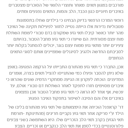
מורכבים במגוון תאים. מאחר ותוצרי הלוואי של הסוכרים מצטברים
באיברים חיוניים כגון הכבד, הלב והמוח, התאים נפגעים ומתים.
רופאי המרכז הרפואי בדיוק הבחינו כי בילדים שחלו בתסמונות
מטבוליות נדירות אלו הייתה נטייה לחזור לפעילות תקינה של האיבר
מהר יותר כאשר קיבלו תאי גזע שמקורם בדם טבורי לעומת השתלת
מוח עצם מסורתית. הם שיערו כי תאי גזע מחבל הטבור, בהיותם
צעירים יותר מתאי גזע ממוח עצם בוגר, יכולים להסתגל בקלות יותר
לסביבתם החדשה ולהגיב לסיגנלים שממיינים אותם לסוגי התאים
הנחוצים.
אכן, התברר כי תאי גזע מהתורם התבייתו על הרקמה הפגועה באופן
שלא ניתן להסבר ופעלו כמי שהתגייסו להציל תאים בצרה, אומרים
המדענים. הוכחה לעקרון זה הגיעה ממחקרי הדמיה שונים שהראו כי
איברים מסוימים חזרו לתפקד לאחר השתלות דם טבורי. אולם, עד
עכשיו, אף אחד לא הראה כי תאי גזע מחבל הטבור אכן נמצאים
באיברים אלו והם הסיבה לשיפור בתפקוד האיבר הפגוע.
דר' קראפנל הוכיחה את הימצאותם של תאי גזע מהתורם בליבו של
הילד ע"י סריקה אחר תאי גזע נקביים חריגים (מהתינוקת -תורמת
תאי הגזע) בקרב תאי הלב הזכריים שלו. היא השתמשה בשני צבעים
פלורוסנטיים בכדי לסמן את תאי הלב כנקביים או זכריים. הצבע