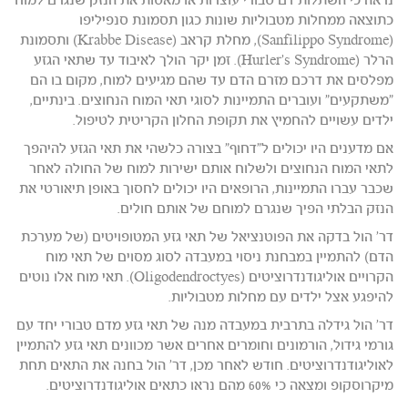
נראה כי השתלות דם טבורי עוצרות או מאטות את הנזק שנגרם למוח
כתוצאה ממחלות מטבוליות שונות כגון תסמונת סנפיליפו
(Sanfilippo Syndrome), מחלת קראב (Krabbe Disease) ותסמונת
הרלר (Hurler's Syndrome). זמן יקר הולך לאיבוד עד שתאי הגזע
מפלסים את דרכם מזרם הדם עד שהם מגיעים למוח, מקום בו הם
"משתקעים" ועוברים התמיינות לסוגי תאי המוח הנחוצים. בינתיים,
ילדים עשויים להחמיץ את תקופת החלון הקריטית לטיפול.
אם מדענים היו יכולים ל"דחוף" בצורה כלשהי את תאי הגזע להיהפך
לתאי המוח הנחוצים ולשלוח אותם ישירות למוח של החולה לאחר
שכבר עברו התמיינות, הרופאים היו יכולים לחסוך באופן תיאורטי את
הנזק הבלתי הפיך שנגרם למוחם של אותם חולים.
דר' הול בדקה את הפוטנציאל של תאי גזע המטופויטים (של מערכת
הדם) להתמיין במבחנת ניסוי במעבדה לסוג מסוים של תאי מוח
הקרויים אוליגודנדרוציטים (Oligodendroctyes). תאי מוח אלו נוטים
להיפגע אצל ילדים עם מחלות מטבוליות.
דר' הול גידלה בתרבית במעבדה מנה של תאי גזע מדם טבורי יחד עם
גורמי גידול, הורמונים וחומרים אחרים אשר מכוונים תאי גזע להתמיין
לאוליגודנדרוציטים. חודש לאחר מכן, דר' הול בחנה את התאים תחת
מיקרוסקופ ומצאה כי 60% מהם נראו כתאים אוליגודנדרוציטים.