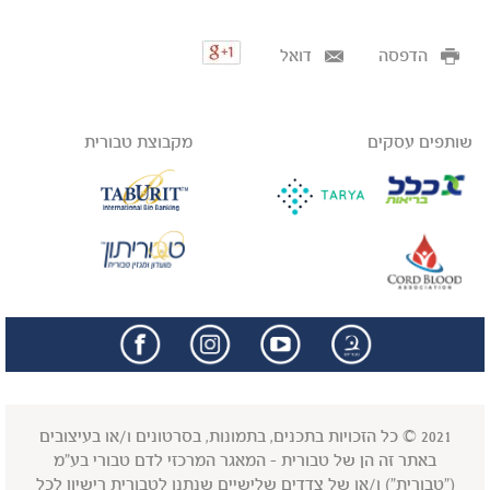
הדפסה
דואל
שותפים עסקים
מקבוצת טבורית
facebook
insta
2021 © כל הזכויות בתכנים, בתמונות, בסרטונים ו/או בעיצובים
באתר זה הן של טבורית - המאגר המרכזי לדם טבורי בע"מ
("טבורית") ו/או של צדדים שלישיים שנתנו לטבורית רישיון לכל