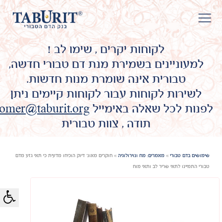
לקוחות יקרים , שימו לב !
למעוניינים בשמירת מנת דם טבורי חדשה,
טבורית אינה שומרת מנות חדשות.
לשירות לקוחות עבור לקוחות קיימים ניתן
לפנות לכל שאלה באימייל
omer@taburit.org
תודה , צוות טבורית
שימושים בדם טבורי
»
מאמרים: מח ונוירולוגיה
»
חוקרים מאונ' דיוק הוכיחו מדעית כי תאי גזע מדם
טבורי התמיינו לתאי שריר לב ותאי מוח