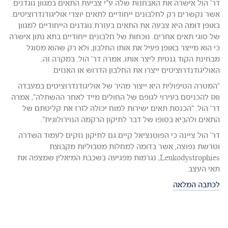
דר' הול אישרה את האבחנות שלה ע"י צביעת התאים במגוון נוגדנים
אשר נקשרים רק לחלבונים ייחודיים לתאים יוצרי אוליגודנדרוציטים.
באופן דומה היא צבעה את התאים בעזרת נוגדנים הייחודיים למגוון
של סוגי תאים אחרים. נוכחות של חלבונים ייחודיים בתא נתון אישרה
כי הוא מייצר באופן פעיל את אותו החלבון, ולא רק שהוא מסוגל
מבחינת הקוד גנטית ליצר אותו, אמרה דר' הול. במקרה זה,
האוליגודנדרוציטים ייצרו את החלבון הדרוש או האנזים.
"המטרה הטיפולית היא ייצור מהיר של אוליגודנדרוציטים במעבדה
ואז להכניסם בעירוי לגופם של החולים מייד לאחר ההשתלה", אמרה
דר' הול. "הכנסת תאים ישירות למוח יכולה לזרז את קליטתם של
התאים ולהביא בסופו של דבר לתיקון הרקמה הנוירולוגית".
דר' הול ציינה כי הפוטנציאל קיים גם לתיקון נזקים לעמוד השדרה
וטרשת נפוצה, אשר בדומה למחלות מטבוליות מקבוצת
Leukodystrophies, נגרמות מפגיעה בשכבת המיאלין שמצפה את
תאי העצב.
לכתבה המלאה