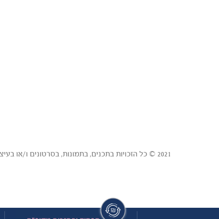
2021 © כל הזכויות בתכנים, בתמונות, בסרטונים ו/או בעיצובים באתר זה הן של טבורית - המאגר המרכזי לדם טבורי בע"מ ("טבורית") ו/או של צדדים שלישיים שנתנו לטבורית רישיון לכל אלה