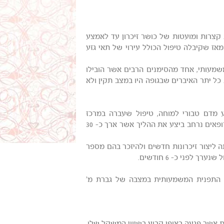
קופות קצרות ומועטות של כושר זיכרון עד לאמצע
 מאז שקיבלה טיפול הכולל עירוי של תאי גזע
י מוחה התכווץ באופן משמעותי, אחד מהסימנים הרבים אשר הובילו
כל יתר האיברים שבגופה היו במצב תקין ולא
' קיבלה עירוי של כ- 40 מיליון תאי גזע מדם טבורי למוחה, טיפול שעברה במרכז
הבינלאומי לרגנרציה של עמוד השדרה אשר בטיג'ואנה, מקסיקו. צוות רופאים נרחב ביצע את ההליך אשר ארך כ- 30
ולתה ליצור זיכרונות חדשים ולהיזכר בהם מספר
לפני כ- 6 חודשים.
 התפנית המשמעותית במצבה של גברת מ'