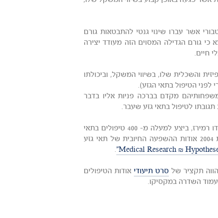
ה, מחלה נוירולוגית אשר פגעה באופן קבוע בשיווי המשקל שלו,
תאי גזע מדם טבורי אשר עברו שינוי גנטי להתבטאות גורם
Ciliary Neurotrophic Growth Factor (CNGF)i . נמצא כי גורם הגדילה המסוים הזה מעודד יצירה
 חיים.
י באנרגיה הפיזית והשכלית שלו, בשיווי המשקל, וביכולתו
לפני הטיפול בתאי הגזע).
משפחותיהם מקדם בברכה פניות אליו בדבר
 תגובתו לטיפול בתאי גזע שעבר.
מייסד ומנהל המרכז הבינלאומי לרגנרציה של עמוד השדרה, דר' פרנאנדו רמירז, ביצע למעלה מ- 400 טיפולים בתאי
גזע מדם טבורי במשך 4 השנים האחרונות. מחקר ניסיוני שערך בשנת 2004 אודות ההשפעה החיובית של תאי גזע
.
סרט תיעודי
אודות הטיפולים
 עמוד השדרה במקסיקו.