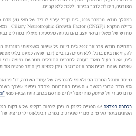
ג'ים הברלוק, בן 67 נאבק במשך 13 שנים בטרשת נפוצ
האנרגיה, היכולת לדבר בבירור וללכת ללא קביים.
במהלך חודש נובמבר 2006, ג'ים קיבל עירוי לווריד של 
גדילה הנקרא 
מחדש של מיאלין בתאי עצב בהם נפגעה מעטפת המיאלין במודלים בבעלי
בתחילת חודש פברואר 2007 ג'ים דיווח על שיפור משמעות
להקיף את ביתו ברגל, ללא תמיכה בקביים (דבר שהיה כמעט בלתי אפשרי 
ג'ים, אשר פעיל מאוד בעזרה לחברים הסובלים מטרשת נפוצה ובני 
שאלות שונות. לג'ים אתר אינטרנט בו ניתן למצוא בין היתר פרטים אודות
מדם טבורי על שיתוק מוחי אצל ילדים פורסם בכתב העת הביו-רפואי
"Medical Research & Hypotheses"
בכתבה המלאה
יש הפנייה ללינק בו ניתן לצפות בקליפ של 8 דקות המהווה תקציר של
השונים בתאי גזע מדם טבורי שנערכים במרכז הבינלאומי לרגנרציה של