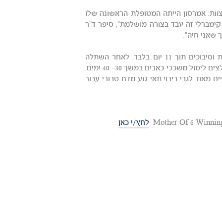
וות. אמרסון הייתה המטופלת הראשונה שלו
 העולם. "במקרה של קימברלי זה עבד בצורה מושלמת", סיפר ד"ר
 שאני חיה".
אמרסון היא מקרה מדהים, משום שהיא התאוששה כמעט ללא תלונות וסיבוכים תוך 11 יום בלבד. לאחר השתלה
רגילה של תאי גזע מדם טבורי, חולים רבים ממשיכים לשכב במיטה ונאלצים ליטול משככי כאבים במשך 30- 40 ימים.
ם מאוד לגבי ריבוי תאי גזע מדם טבורי עבור
לחץ/י כאן