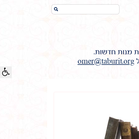
חיפוש...
ת מנות חדשות.
ל
omer@taburit.org