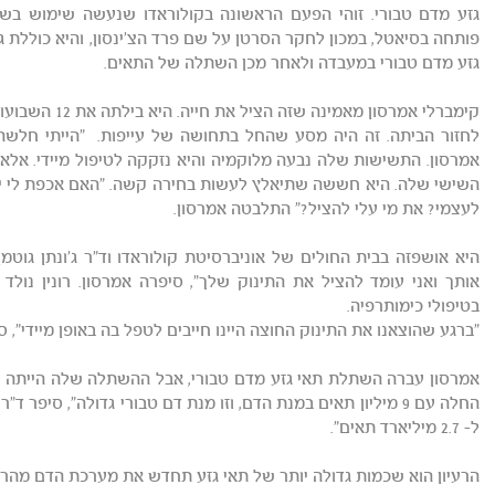
פותחה בסיאטל, במכון לחקר הסרטן על שם פרד הצ'ינסון, והיא כוללת גיד
גזע מדם טבורי במעבדה ולאחר מכן השתלה של התאים.
קימברלי אמרסון מ
לחזור הביתה. זה היה מסע שהחל בתחושה של עייפות. "הייתי חלשה, ע
השישי שלה. היא חששה שתיאלץ לעשות בחירה קשה. "האם אכפת לי יות
לעצמי? את מי עלי להציל?" התלבטה אמרסון.
היא אושפזה בבית החולים של אוניברסיטת קולוראדו וד"ר ג'ונתן גוטמן
בטיפולי כימותרפיה.
"ברגע שהוצאנו את התינוק החוצה היינו חייבים לטפל בה באופן מיידי", סי
אמרסון עברה השתלת תאי גזע מדם טבורי, אבל ההשתלה שלה הייתה שונה
ל- 2.7 מיליארד תאים".
הרעיון הוא שכמות גדולה יותר של תאי גזע תחדש את מערכת הדם מהר יו