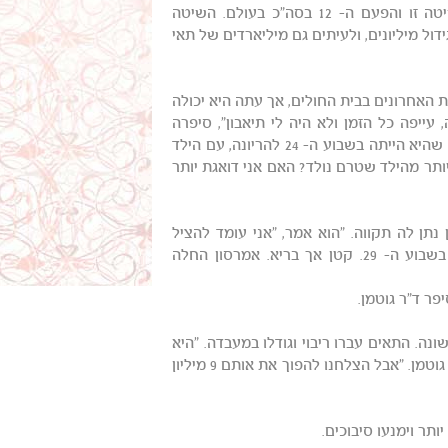
גזע מדם טבורי. זוהי הפעם הראשונה בקולוראדו שנעשה שימוש בשיטה זו והפעם ה- 12 בסה"כ בעולם. השיטה
ול מיליונים, ולעיתים גם מיליארדים של תאי
אמינה שזה הציל את חייה. היא בילתה את 12 השבועות האחרונים בבית החולים, אך עתה היא יכולה
ייפה כל הזמן ולא היה לי תיאבון", סיפרה
אמרסון. התשישות שלה נבעה מלוקמיה והיא נזקקה לטיפול מיידי. אלא שהיא הייתה בשבוע ה- 24 להריונה, עם הילד
ר מהילד שטרם נולד? האם אני דואגת יותר
 נתן לה תקווה. "הוא אמר, "אני עומד להציל
אותך ואני עומד להציל את התינוק שלך", סיפרה אמרסון. רונין נולד בשבוע ה- 29. קטן אך בריא. אמרסון החלה
פר ד"ר גוטמן.
. התאים עברו ריבוי וגודלו במעבדה. "היא
החלה עם 9 מיליון תאים במנת הדם, וזו מנת דם טבורי גדולה", סיפר ד"ר גוטמן. "אבל הצלחנו להפוך את אותם 9 מיליון
תר וימנעו סיבוכים.