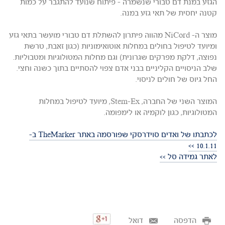
הגזע במנת דם טבורי שנשמרה - פיתוח שנועד להתגבר על כמות
קטנה יחסית של תאי גזע במנה.
מוצר ה- NiCord מהווה פיתרון להשתלת דם טבורי מועשר בתאי גזע
ומיועד לטיפול בחולים במחלות אוטואימוניות (כגון זאבת, טרשת
נפוצה, דלקת מפרקים שגרונית) וגם מחלות המטולוגיות ומטבוליות.
שלב הניסויים הקליניים בבני אדם צפוי להסתיים בתוך כשנה וחצי.
החל גיוס של חולים לניסוי.
המוצר השני של החברה, Stem-Ex, מיועד לטיפול במחלות
המטולוגיות, כגון לוקמיה או לימפומה.
לכתבתו של ואדים סוידרסקי שפורסמה באתר TheMarker ב-
10.1.11 >>
לאתר גמידה סל >>
הדפסה
דואל