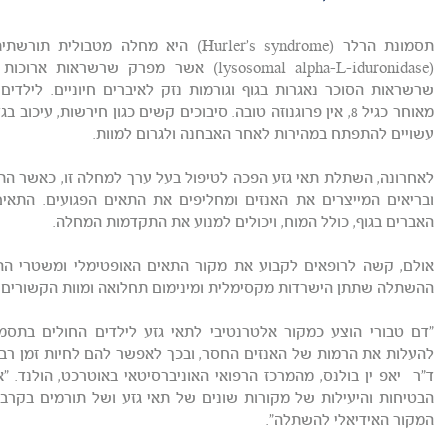
תסמונת הרלר (Hurler's syndrome) היא מחל
(lysosomal alpha-L-iduronidase) אשר מפרק 
שרשראות הסוכר נאגרות בגוף וגורמות נזק לאיברים חיוניים. לילדי
מאוחר כגיל 8, אין פרוגנוזה טובה. סיבוכים קשים כגון חירשות, 
עשויים להתפתח במהירות לאחר האבחנה ולגרום למוות.
לאחרונה, השתלת תאי גזע הפכה לטיפול בעל ערך למחלה זו, כאשר הת
ובריאים המייצרים את האנזים ומחליפים את התאים הפגועים. התאים
האברים בגוף, כולל המוח, ויכולים למנוע את התקדמות המחלה.
אולם, קשה לרופאים לקבוע את מקור התאים האופטימלי ומשטרי ההכ
ההשתלה שתתן הישרדות מקסימלית ומינימום תחלואה ומוות הקשורים
"דם טבורי הוצע כמקור אלטרנטיבי לתאי גזע לילדים החולים בתסמו
להעלות את הרמות של האנזים החסר, ובכך לאפשר להם לחיות זמן רב 
ד"ר יאפ ין בולנס, מהמרכז הרפואי האוניברסיטאי באוטרכט, הולנד. 
הבטיחות והיעילות של מקורות שונים של תאי גזע ושל תורמים בקרב 
המקור האידיאלי להשתלה".