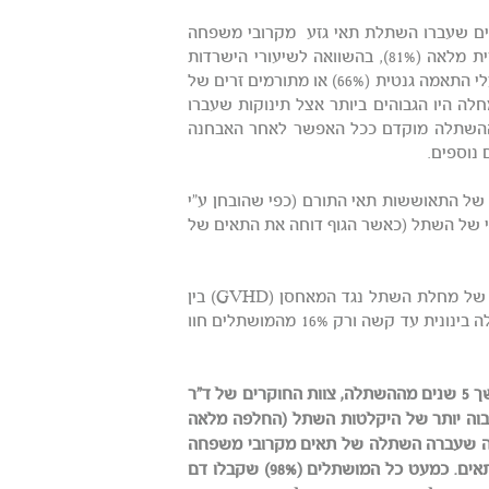
לדים שעברו השתלת תאי גזע מקרובי משפחה
בעלי התאמה גנטית או השתלת דם טבורי מתורם זר בעל התאמה גנטית מלאה (81%), בהשוואה לשיעורי הישרדות
ללא אירועי המחלה אצל חולים שעברו השתלת תאים מתורמים זרים בעלי התאמה גנטית (66%) או מתורמים זרים של
ות ללא אירועי המחלה היו הגבוהים ביותר אצל תינוקות שעברו
 חשיבות ההשתלה מוקדם ככל האפשר לאחר האבחנה
 נוספים.
ים (91%) הראו סימנים ברורים של התאוששות תאי התורם (כפי שהובחן ע"י
12 מהילדים חווה כשלון משני של השתל (כאשר הגוף דוחה את התאים של
כפי שמקובל בחולים העוברים השתלות תאי גזע, החוקרים בחנו דוחות של מחלת השתל נגד המאחסן (GVHD) בין
דגימות החולים. לאחר 100 ימים מההשתלה, כרבע מהמושתלים חוו מחלה בינונית עד קשה ורק 16% מהמושתלים חוו
אחר שהשלימו את האנליזה של הילדים, אשר התקדמותם נצפתה במשך 5 שנים מההשתלה, צוות החוקרים של ד"ר
גבוה יותר של היקלטות השתל (החלפה מלאה
וצה שעברה השתלה של תאים מקרובי משפחה
בעלי התאמה גנטית או תאי גזע ממוח עצם מתורם זר מתאים או לא מתאים. כמעט כל המושתלים (98%) שקבלו דם