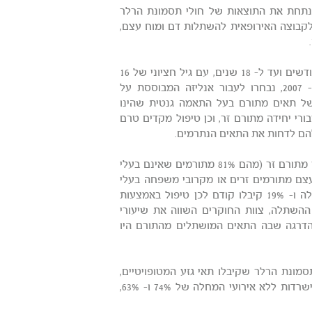
המנתחת את התוצאות של חולי תסמונת הרלר
קבוצה האירופאית להשתלות דם ומוח עצם,
סה"כ 258 תינוקות וילדים החולים בתסמונת הרלר (בטווח הגילאים 2 חודשים ועד ל- 18 שנים, עם גיל חציוני של 16
חודשים בהשתלה), אשר עברו השתלת תאי גזע בין השנים 1995 ל- 2007, נבחרו לעבור אנליזה המבוססת על
ל תאים מתורם בעל התאמה גנטית שהינו
רי יחידה מתורם זר, וכן טיפול מקדים טרם
להם לדחות את התאים הנתרמים.
קרוב למחצית מהילדים שנבחנו במחקר (45%) עברו השתלת דם טבורי מתורם זר (מהם 81% מתורמים שאינם בעלי
צם מתורמים זרים או מקרובי משפחה בעלי
התאמה גנטית. כל החולים קיבלו כימותרפיה במינון גבוה טרם ההשתלה ו- 19% קיבלו קודם לכן טיפול באמצעות
ההשתלה, צוות החוקרים השווה את שיעורי
הדרגה שבה התאים המושתלים מהתורם היו
סמונת הרלר שקיבלו תאי גזע המטופויטיים,
ללא קשר למקור התאים, עם הישרדות כללית מוערכת של 5 שנים והישרדות ללא אירועי המחלה של 74% ו- 63%,