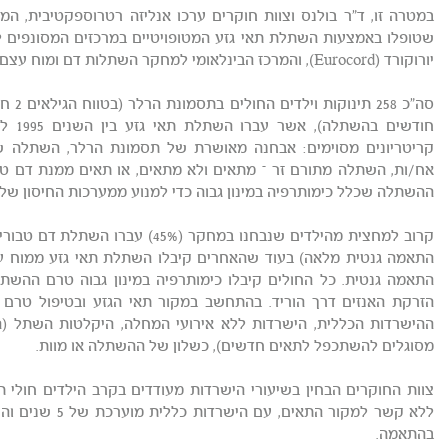
במטרה זו, ד"ר בולנס וצוות חוקרים ערכו אנליזה רטרוספקטיבית, 
שטופלו באמצעות השתלת תאי גזע המטופויטיים במרכזים המסונפים ל
יורוקורד (Eurocord), והמרכז הבינלאומי למחקר השתלות דם ומוח עצם.
קריטריונים מסוימים: אבחנה מאושרת של תסמונת הרלר, השתלה ש
אח/ות, השתלה מתורם זר – מתאים ולא מתאים, או תאים ממנת דם טבו
ההשתלה שכלל כימותרפיה במינון גבוה כדי למנוע ממערכות החיסון ש
התאמה גנטית מלאה) בעוד שהאחרים קיבלו השתלת תאי גזע ממוח ע
הזרקת האנזים דרך הוריד. בהתחשב במקור תאי הגזע ובטיפול טרם 
ההישרדות הכללית, הישרדות ללא אירועי המחלה, היקלטות השתל (
מסוגלים להשתכפל לתאים חדשים), כשלון של ההשתלה או מוות.
צוות החוקרים הבחין בשיעורי הישרדות מעודדים בקרב הילדים חולי ת
בהתאמה.