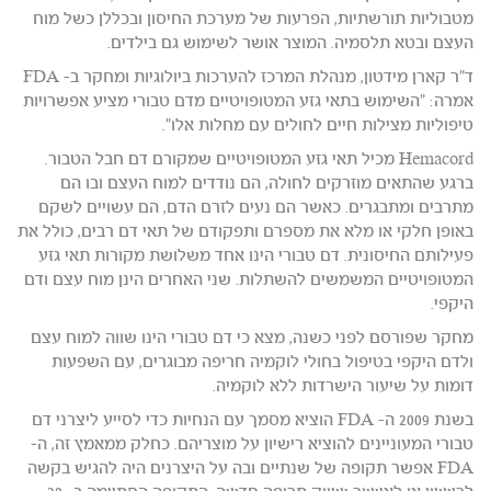
מטבוליות תורשתיות, הפרעות של מערכת החיסון ובכללן כשל מוח
העצם ובטא תלסמיה. המוצר אושר לשימוש גם בילדים.
ד"ר קארן מידטון, מנהלת המרכז להערכות ביולוגיות ומחקר ב- FDA
אמרה: "השימוש בתאי גזע המטופויטיים מדם טבורי מציע אפשרויות
טיפוליות מצילות חיים לחולים עם מחלות אלו".
Hemacord מכיל תאי גזע המטופויטיים שמקורם דם חבל הטבור.
ברגע שהתאים מוזרקים לחולה, הם נודדים למוח העצם ובו הם
מתרבים ומתבגרים. כאשר הם נעים לזרם הדם, הם עשויים לשקם
באופן חלקי או מלא את מספרם ותפקודם של תאי דם רבים, כולל את
פעילותם החיסונית. דם טבורי הינו אחד משלושת מקורות תאי גזע
המטופויטיים המשמשים להשתלות. שני האחרים הינן מוח עצם ודם
היקפי.
מחקר שפורסם לפני כשנה, מצא כי דם טבורי הינו שווה למוח עצם
ולדם היקפי בטיפול בחולי לוקמיה חריפה מבוגרים, עם השפעות
דומות על שיעור הישרדות ללא לוקמיה.
בשנת 2009 ה- FDA הוציא מסמך עם הנחיות כדי לסייע ליצרני דם
טבורי המעוניינים להוציא רישיון על מוצריהם. כחלק ממאמץ זה, ה-
FDA אפשר תקופה של שנתיים ובה על היצרנים היה להגיש בקשה