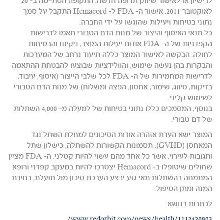
לרישיון או לאישור שיווק תרופה חדשה. התקופה הסתיימה ב- 20
לאוקטובר 2011. אישור ה- FDA ל- Hemacord התקבל על סמך
נתוני בטיחות ויעילות שהוגשו על ידי החברה.
כל תנאי האיסוף והיצור של מנות הדם הטבורי תאמו לדרישות
הקפדניות של ה- FDA אודות יעילות המוצר, ניקיונו והבטיחות
לחולה. הבקשה לאישור המוצר כללה תיעוד נרחב של המערכות
והבקרות בהן נעשה שימוש, והוולידציות שבוצעו להבטחת ההתאמה
לדרישות המחמירות של ה- FDA לכל שלבי הייצור (איסוף, עיבוד,
בדיקות, סיווג, שימור, אחסון, הפצה ומשלוח) של מנות הדם הטבורי
לשימוש קליני.
בנוסף, המסמכים כללו נתוני בטיחות של למעלה מ- 4,000 השתלות
של דם טבורי.
המוצר ישא הערת אזהרה אודות הסיכונים למחלת השתל נגד
המאחסן (GVHD), תסמונות הקשורות להשתלה, כישלון שתל
ותגובות לעירוי, אשר כל אחד מהם עשוי להיות קטלני. ה- FDA מציין
שחולים שיטופלו ב- Hemacord יצטרכו להיות במעקב קפדני ורופא
המתמחה בהשתלות תאי גזע יבצע הערכת סיכון מול תועלת, בחירת
המנה ומתן הטיפול.
לכתבות בנושא
www.redorbit.com/news/health/1112420803/