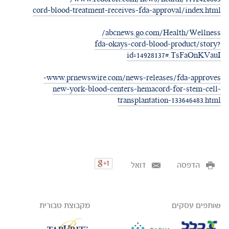
cord-blood-treatment-receives-fda-approval/index.html
abcnews.go.com/Health/Wellness/
fda-okays-cord-blood-product/story?
id=14928137#.TsFaOnKVauI
www.prnewswire.com/news-releases/fda-approves-
new-york-blood-centers-hemacord-for-stem-cell-
transplantation-133646483.html
הדפסה
דואל
שותפים עסקים
מקבוצת טבורית