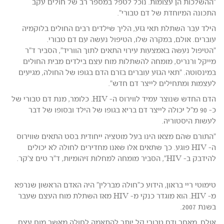
"ההשלכות הן עצומות. נוכל לטפל במספר רב של חולים עקב
התכונה המיוחדת של דם טבורי".
הילד עבר השתלת תאי גזע, הליך שילדים רבים החולים בלוקמיה
עוברים. אולם, במקרה שלו, הטיפול נעשה עם דם טבורי.
"הטיפול נעשה באמצעות עירוי התאים לתוך הווריד", הסביר ד"ר
מייקל ורנריס, מומחה להשתלות מוח עצם בילדים מבית החולים
במינסוטה. "תאי הגזע עוברים בזרם הדם בגופו של החולה, מגיעים
לעצמות ומתחילים לייצר דם חדש".
הדם החדש שנוצר עמיד לווירוס ה- HIV. כלומר, מנת דם טבורי של
כ- 90 מ"ל יכולה לייצר דם בריא בגופו של הילד ובסופו של דבר
לעשות היסטוריה.
"התורם שהם מצאו הינו בעל מוטציה ייחודית בסט התאים שווירוס
ה- HIV פוגע. כך שתאים אלו שאנו מחדירים לחולה לא יכולים
להידבק ב- HIV", הסביר מומחה למחלות זיהומיות, ד"ר טים צ'קר.
טימוטי ריי בראון, הידוע כ"חולה מברלין" היה האדם הראשון שנרפא
מ- HIV. הוא מוגדר כנקי מ- HIV מאז השתלת מוח העצם שעבר
בשנת 2007.
אולם, מאחר ודם טבורי קל יותר להתאמה לחולה מאשר מוח עצם