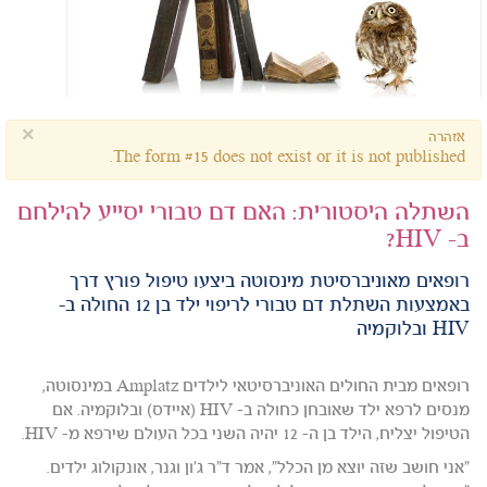
×
אזהרה
The form #15 does not exist or it is not published.
השתלה היסטורית: האם דם טבורי יסייע להילחם
ב- HIV?
רופאים מאוניברסיטת מינסוטה ביצעו טיפול פורץ דרך
באמצעות השתלת דם טבורי לריפוי ילד בן 12 החולה ב-
HIV ובלוקמיה
רופאים מבית החולים האוניברסיטאי לילדים Amplatz במינסוטה,
מנסים לרפא ילד שאובחן כחולה ב- HIV (איידס) ובלוקמיה. אם
הטיפול יצליח, הילד בן ה- 12 יהיה השני בכל העולם שירפא מ- HIV.
"אני חושב שזה יוצא מן הכלל", אמר ד"ר ג'ון וגנר, אונקולוג ילדים.