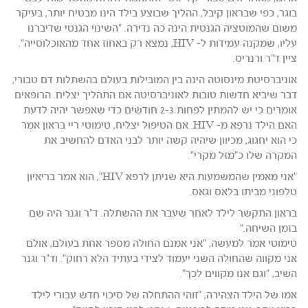
בוגר, כפי שבראון קיבל, ההליך שבוצע בילד הינו מבטיח יותר, בעיקר
משום שהמוטציה הגנטית הינה כה נדירה. "השינוי הגנטי שדיברנו
עליו, שמקנה עמידות ל- HIV, נמצא רק באחוז אחד מהאוכלוסייה".
ציין ד"ר ורנריס.
אוניברסיטת מינסוטה הינה בין המובילות בעולם בהשתלות דם טבורי,
דבר שיביא חדשות טובות לאוניברסיטה אם התהליך יצליח. הרופאים
אומרים כי יש להמתין לפחות 2-3 חודשים כדי שאפשר יהיה לדעת
האם הילד נרפא מ- HIV. אם הטיפול יצליח, טימוטי ריי בראון אמר
כי הוא יחגוג, מכיוון שיהיה קשה יותר לבני האדם להחשיב את
המקרה שלו כ"מזל מקרי".
"אני מאמין שהמשמעות היא שניתן לרפא HIV", הוא אמר בריאיון
טלפוני מביתו בלאס וגאס.
בראון התקשר לילד לאחר שעבר את ההשתלה. ד"ר וגנר היה שם
בזמן השיחה."
טימוטי אמר למעשה, "אני אמנם החולה מספר אחת בעולם, אולם
אני מקווה שהחולה השני יעמוד לצידי בעתיד הלא רחוק". וד"ר וגנר
השיב, "וגם אנו מקווים לכך".
אמו של הילד הצהירה, "זוהי ההתחלה של סיכוי חדש עבורי לילד