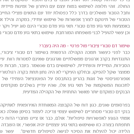
בריפוי מחלות קשות. תאי הגזע המצויים בדם הטבורי משקמים את ה
החולה. זוהי חלופה לשימוש במוח עצם עם היתרון של זמינות מיידית 
וחבל הטבור מושלכים בדרך כלל כפסולת יחד עם התאים מצילי החיים 
הטבורי של תינוקם לצורך אפשרות של שימוש עתידי, במקרה והילד 
באמצעות תאי גזע מדם טבורי. תאי גזע מדם טבורי הינם סוג יעיל ויקר
וכן עשוי להועיל לבני משפחתו המורחבת. שימוש בתאי גזע מדם טבורי נ
שימור דם טבורי ציבורי מול פרטי - מה היה בעבר?
כבר לפני כעשור תמכה הקהילה הרפואית בשימור דם טבורי ציבורי,. 
התנגדויות בקרב ארגונים ממשלתיים וארגונים שאינם למטרות רווח. עי
הסבירות, המיידית והעתידית, לשימושים בדם שנשמר. בעבר, חברות פ
ממוצר שקל להפיקו, ובחלקו העיקרי לא היה נתון תחת בקרה רגולטורית.
אופורטוניסטי של זוגות בהריון בהתבסס על הפוטנציאל העתידי של ת
לתכונות המשקמות של תאי גזע אלו, שהיו עדיין בשלבים מוקדמים
הבנקים כמוקדם יותר מאשר התחזית של הקהילה המדעית.
בנקי דם טבורי מסחריים לשימוש עצמי צריכה לעמוד בסימן שאלה כא
אמתי הנוגע לאפשרויות טיפוליות". אולם, כבר אז ציינו מחברי הדוח כ
תתפתח בצורה כזו ששימוש בתאי גזע עצמיים יהיה אפשרי, אז העובדה ש
הלידה יכול להעלות את הסיכוי לגישה לטיפולים חדשים". עשר שנ