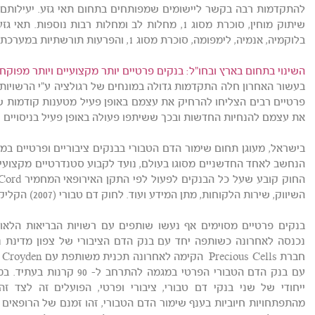
להתקדמות רבה בקשר ליישומים שמפותחים בתחום תאי גזע. יעילותם ש
שיתוק מוחין, סוכרת מסוג 1, מחלות לב ומחלות רבות נ
בלוקמיה, אנמיה, לימפומה, סוכרת מסוג 1, והפרעות תורשתיות במערכת החיסון.
השינוי בתחום בארץ ובחו"ל: בנקים פרטיים יותר מקצועיים ויותר מפוקח
פרטיים רבים הצליחו להרחיק את עצמם באופן פעיל מטענות קודמות 
את עצמם להנחיות החדשות ובכך ששיתפו פעולה באופן פעיל בניסויים ק
הנחשב לאחד החדשניים מסוגו בעולם, נועד לקבוע סטנדרטיים מקצועיים
השיווק, שירות הלקוחות, מתן המידע ועוד. לחוק דם טבורי (2007) הקליקו כאן
עם בנק הדם הטבורי הפרטי במג
ייחודי של שני בנקי דם טבורי, ציבורי ופרטי, הפועלים זה לצד ז
מהתפתחויות חיוביות בענף שימור הדם הטבורי, זהו זמנם של הרופאים 