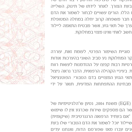
תפקוד של מערכות החיסון וייצור הדם של
בעת הצורך. לאחר לידתו של תינוק, השלייה
הללו. הורים עשויים לבחור לשמור את הדם
או חבר משפחה קרוב יחלה במחלה המטופלת
 ערך של תאי גזע, אשר מבטיח התאמה ליילוד
חשב לאתי ואינו מצוי במחלוקת.
סוגיית השימור הפרטי, לעומת זאת, עוררה
קר המחלוקת נע סביב השוני בהערכות אודות
רטיות רבות קפצו על ההזדמנות לעשות רווח
 בעיניי הקהילה הרפואית, הדבר נראה ניצול
אי הגזע המצויים בדם הטבורי. הפוטנציאל
 מבחינת ההתפתחות המדעית, תואר על ידי
בפרסומים שונים, כגון דוח של הקבוצה המאוחדת האירופאית לאתיקה (EGE) משנת 2004, נטען ש"הלגיטימיות של
שר הם מספקים שירות שכרגע אין לו שימוש
י "אם בעתיד הרפואה הרגנרטיבית (שיקומית)
יילוד יוכל לשמור את הדם הטבורי שלו בעת
ים עברו מאז שפורסם הדוח, ואנחנו עדים