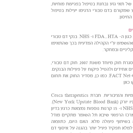
ל תאי גזע נבחנת בטיפול בפגיעות מוחיות,
וספות. תאי גזע שמקורם בדם טבורי הדגימו יעילות בטיפול
ים
בעשור האחרון חלה התקדמות גדולה במונחים של רגולציה ע"י הרשויות כגון ה- FDA , HTA ו- NHS. בנקי דם טבורי
שהושמעו ע"י הקהילה המדעית בכך שהתאימו
ליניים ובמחקר.
בישראל, מעוגן תחום שימור הדם הטבורי בבנקים ציבוריים ופרטיים במסגרת חוק מיוחד משנת 2007. חוק דם טבורי,
 אחידים ולהטיל פיקוח על פעילות הבנקים.
החוק קובע שעל כל הבנקים לפעול לפי התקן האירופאי המחמיר FACT Net-Cord. כמו כן, מסדיר החוק את תחום
בנקים פרטיים מסוימים אף נעשו שותפים עם רשויות הבריאות הלאומיות והציבוריות. חברת Cesca therapeutics
נכנסה לאחרונה כשותפה יחד עם בנק הדם הציבורי של צפון מדינת ניו יורק (New York Upstate Blood Bank).
חברת Precious Cells הקימה לאחרונה תכנית משותפת עם NHS Croyden ו- 15 קרנות נוספות נמצאות כרגע בדיון
מה להתרחב ל- 90 קרנות בעתיד. במרכז הרפואי שיבא תל השומר מתקיים מודל
ה בשיתוף פעולה מלא. האם היום, כתוצאה
למלא תפקיד פעיל יותר בהגנה על איסוף דם