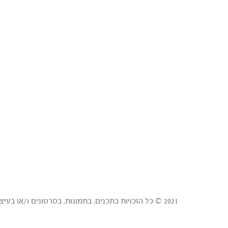
2021 © כל הזכויות בתכנים, בתמונות, בסרטונים ו/או בעיצובים באתר זה הן של טבורית - המאגר המרכזי לדם טבורי בע"מ ("טבורית") ו/או של צדדים שלישיים שנתנו לטבורית רישיון לכל אלה