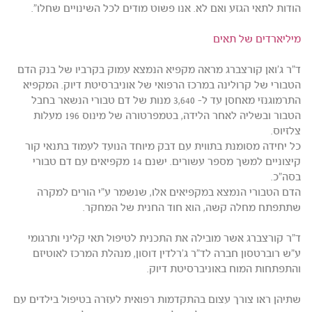
הודות לתאי הגזע ואם לא. אנו פשוט מודים לכל השינויים שחלו".
מיליארדים של תאים
ד"ר ג'ואן קורצברג מראה מקפיא הנמצא עמוק בקרביו של בנק הדם
הטבורי של קרולינה במרכז הרפואי של אוניברסיטת דיוק. המקפיא
התרמוגנזי מאחסן עד ל- 3,640 מנות של דם טבורי הנשאר בחבל
הטבור ובשליה לאחר הלידה, בטמפרטורה של מינוס 196 מעלות
צלזיוס.
כל יחידה מסומנת בתווית עם דבק מיוחד הנועד לעמוד בתנאי קור
קיצוניים למשך מספר עשורים. ישנם 14 מקפיאים עם דם טבורי
בסה"כ.
הדם הטבורי הנמצא במקפיאים אלו, שנשמר ע"י הורים למקרה
שתתפתח מחלה קשה, הוא חוד החנית של המחקר.
ד"ר קורצברג אשר מובילה את התכנית לטיפול תאי קליני ותרגומי
ע"ש רוברטסון חברה לד"ר ג'רלדין דוסון, מנהלת המרכז לאוטיזם
והתפתחות המוח באוניברסיטת דיוק.
שתיהן ראו צורך עצום בהתקדמות רפואית לעזרה בטיפול בילדים עם