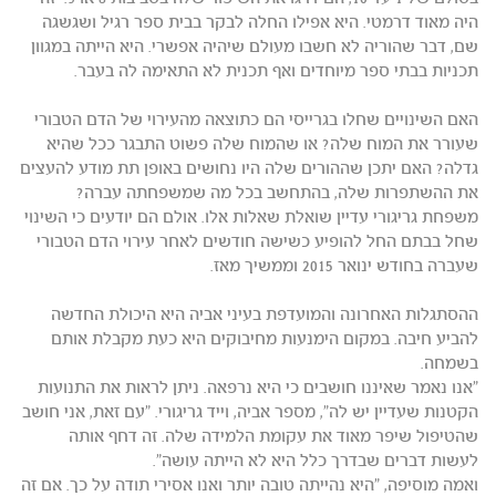
היה מאוד דרמטי. היא אפילו החלה לבקר בבית ספר רגיל ושגשגה
שם, דבר שהוריה לא חשבו מעולם שיהיה אפשרי. היא הייתה במגוון
תכניות בבתי ספר מיוחדים ואף תכנית לא התאימה לה בעבר.
האם השינויים שחלו בגרייסי הם כתוצאה מהעירוי של הדם הטבורי
שעורר את המוח שלה? או שהמוח שלה פשוט התבגר ככל שהיא
גדלה? האם יתכן שההורים שלה היו נחושים באופן תת מודע להעצים
את ההשתפרות שלה, בהתחשב בכל מה שמשפחתה עברה?
משפחת גריגורי עדיין שואלת שאלות אלו. אולם הם יודעים כי השינוי
שחל בבתם החל להופיע כשישה חודשים לאחר עירוי הדם הטבורי
שעברה בחודש ינואר 2015 וממשיך מאז.
ההסתגלות האחרונה והמועדפת בעיני אביה היא היכולת החדשה
להביע חיבה. במקום הימנעות מחיבוקים היא כעת מקבלת אותם
בשמחה.
"אנו נאמר שאיננו חושבים כי היא נרפאה. ניתן לראות את התנועות
הקטנות שעדיין יש לה", מספר אביה, וייד גריגורי. "עם זאת, אני חושב
שהטיפול שיפר מאוד את עקומת הלמידה שלה. זה דחף אותה
לעשות דברים שבדרך כלל היא לא הייתה עושה".
ואמה מוסיפה, "היא נהייתה טובה יותר ואנו אסירי תודה על כך. אם זה