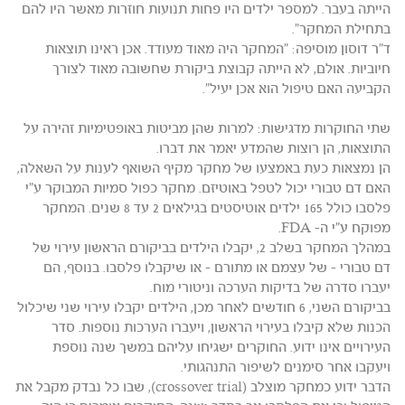
הייתה בעבר. למספר ילדים היו פחות תנועות חוזרות מאשר היו להם
בתחילת המחקר".
ד"ר דוסון מוסיפה: "המחקר היה מאוד מעודד. אכן ראינו תוצאות
חיוביות. אולם, לא הייתה קבוצת ביקורת שחשובה מאוד לצורך
הקביעה האם טיפול הוא אכן יעיל".
שתי החוקרות מדגישות: למרות שהן מביטות באופטימיות זהירה על
התוצאות, הן רוצות שהמדע יאמר את דברו.
הן נמצאות כעת באמצעו של מחקר מקיף השואף לענות על השאלה,
האם דם טבורי יכול לטפל באוטיזם. מחקר כפול סמיות המבוקר ע"י
פלסבו כולל 165 ילדים אוטיסטים בגילאים 2 עד 8 שנים. המחקר
מפוקח ע"י ה- FDA.
במהלך המחקר בשלב 2, יקבלו הילדים בביקורם הראשון עירוי של
דם טבורי - של עצמם או מתורם - או שיקבלו פלסבו. בנוסף, הם
יעברו סדרה של בדיקות הערכה וניטורי מוח.
בביקורם השני, 6 חודשים לאחר מכן, הילדים יקבלו עירוי שני שיכלול
הכנות שלא קיבלו בעירוי הראשון, ויעברו הערכות נוספות. סדר
העירויים אינו ידוע. החוקרים ישגיחו עליהם במשך שנה נוספת
ויעקבו אחר סימנים לשיפור התנהגותי.
הדבר ידוע כמחקר מוצלב (crossover trial), שבו כל נבדק מקבל את