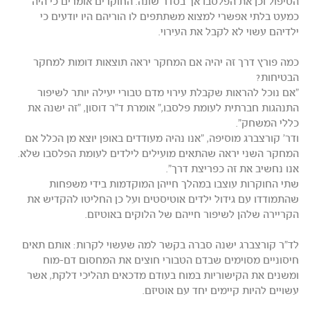
הטיפול וכן את הפלסבו אך בסדר שונה. החוקרים אומרים כי היה
כמעט בלתי אפשרי למצוא משתתפים לו הוריהם היו יודעים כי
ילדיהם עשוי לא לקבל את העירוי.
כמה פורץ דרך זה יהיה אם המחקר יראה תוצאות דומות למחקר
הבטיחות?
"אם נוכל להראות שקבלת עירוי מדם טבורי יעילה יותר לשיפור
התנהגות חברתית לעומת פלסבו," אומרת ד"ר דוסון, "זה ישנה את
כללי המשחק".
ודר' קורצברג מוסיפה, "אנו נהיה מעודדים באופן יוצא מן הכלל אם
המחקר השני יראה שהתאים מועילים לילדים לעומת הפלסבו שלא.
אנו נחשיב את זה כפריצת דרך".
שתי החוקרות עוצבו במהלך חייהן המוקדמות בידי משפחות
שהתמודדו עם גידול ילדים אוטיסטים ועל כן החליטו להקדיש את
הקריירה שלהן לשיפור חייהם של הלוקים באוטיזם.
לד"ר קורצברג ישנה סברה בקשר למה שעשוי לקרות: אותם תאים
חיסוניים מסוימים שבדם הטבורי חוצים את המחסום דם-מוח
ומשנים את הקישוריות במוח בעודם מדכאים תהליכי דלקת, אשר
עשויים להיות קיימים יחד עם אוטיזם.