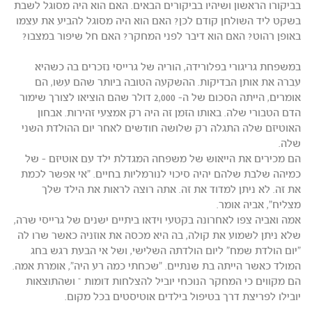
בביקורו הראשון ושיהיו בביקורים הבאים. האם הוא היה מסוגל לשבת
בשקט ליד השולחן קודם לכן? האם הוא היה מסוגל להביע את עצמו
באופן רהוט? האם הוא דיבר לפני המחקר? האם חל שיפור במצבו?
במשפחת גריגורי בפלורידה, הוריה של גרייסי נזכרים בה כשהיא
עברה את אותן הבדיקות. ההשקעה הטובה ביותר שהם עשו, הם
אומרים, הייתה הסכום של ה- 2,000 דולר שהם הוציאו לצורך שימור
הדם הטבורי שלה. באותו הזמן זה היה רק אמצעי זהירות. אבחון
האוטיזם שלה התגלה רק שלושה חודשים לאחר יום ההולדת השני
שלה.
הם מכירים את הייאוש של משפחה המגדלת ילד עם אוטיזם - של
כמיהה שלבת שלהם יהיה סיכוי לנורמליות בחיים. "אי אפשר לכמת
את זה. לא ניתן למדוד את זה. אתה רוצה לראות את הילד שלך
מצליח", אביה אומר.
אמה ואביה צפו לאחרונה בקטעי וידאו ביתיים ישנים של גרייסי שרה,
שלא ניתן לשמוע את קולה, בה היא מכסה את אוזניה כאשר שרו לה
"יום הולדת שמח" ליום הולדתה השלישי, ושל אי הבעת רגש בחג
המולד כאשר הייתה בת שנתיים. "שכחתי כמה רע היה", אומרת אמה.
הם מקווים כי המחקר הנוכחי יוביל להצלחות דומות – ושהתוצאות
יובילו לפריצת דרך בטיפול בילדים אוטיסטים בכל מקום.