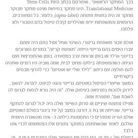
בכך. המחקר הראשוני , שפורסם בכתב העת Stem Cells
Translational Medicine, הינו מחקר בטיחות ואיננו מחקר מבוקר.
מחקר זה היה בתווית פתוחה (open-label), כלומר, כל המעורבים,
הרופאים והמשפחות ידעו שהילדים קיבלו טיפול בדם הטבורי ולא
פלסבו.
אולם עבור משפחת גריגורי, השינוי שחל אצל בתם היה עצום.
עברו הימים בהם גרייסי הייתה "תופסת קריזה" בתורים הארוכים
בדיסני וורלד או בזמן ארוחת ערב במסעדה. בזמן שהתפרצות זעם
הגיחה כשהמשפחה בילתה מחוץ לבית, אמה ואביה היו רוצים שתהיה
להם חולצה עם כיתוב "לילד שלי יש אוטיזם" כדי להדוף מבטים
ביקורתיים.
במשך שיעורי הטיפול באוטיזם, גרייסי נהגה לבעוט, לצרוח, לנשוך,
לירוק ולהכות במרפאה בעיסוק שלה. "זה היה נורא לנסות לגרום לה
לשבת שם", מספרת אמה.
אפילו צחצוח שיניים או סרוק השיער שלה היה יכול לגרום להתקף.
גרייסי, שהייתה אז בת 5, דורגה במצב קל עד בינוני בסולם האוטיזם,
אולם הוריה מספרים כי התסמונת כילתה כ- 75% מהשגרה היומית
שלהם. לאחר שהשתתפה במחקר נתונים אלו הצטמצמו לכדי 10%
בלבד.
בסולם של 1 עד 10, הם דרגו את השיפור שלה בסביבות 8 או 9. זה