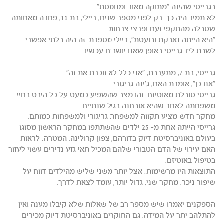
בגרייסי שהינה "מתוקה מאוד ומנומסת".
לא תמיד היה כך. רק לפני מספר שנים, ריילי, בת 11, פחדה מאחותה
שסבלה מהתקפי זעם ופרצי צרחות.
"היא הייתה נאבקת ובועטת", ריילי מספרת. זה היה בלתי אפשרי
לשבת ליד גרייסי באופן שאנו יושבים עכשיו.
גרייסי, בת 7, מתערבת, "אני כלל לא זוכרת את זה".
"אנו כן", אומרת האם, ג'ינה גריגורי.
גרייסי סובלת מאוטיזם. זהו מצב שהשפיע כמעט על כל היבט בחיי
משפחתה לאחר שהיא אובחנה בגיל שנתיים.
מחקר חדש מציע תקווה למשפחת גריגורי ולמשפחות כמותם.
גרייסי הייתה אחת מ- 25 ילדים שהשתתפו במחקר הראשון מסוגו
בעולם באוניברסיטת דיוק בדורהם, צפון קרולינה. המטרה: לראות
האם עירוי של הדם הטבורי שלהם המכיל תאי גזע נדירים עשוי לעזור
בטיפול באוטיזם.
התוצאות היו מרשימות: אצל יותר משני שליש מהילדים דווח על
שיפור ניכר. מחקר שני, גדול יותר, עומד לצאת לדרך.
הספקנים יאמרו שיש מספר רב של שאלות שלא קיבלו מענה ואין
להתלהב יתר על המידה. גם החוקרים באוניברסיטת דיוק מכירים