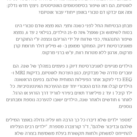
לאוטיזם, הם ראו שיפור בסימפטומים האוטיסטים. ניצוץ חדש נדלק:
ומה אם יבדקו דם טבורי באופן ייחודי עבור אוטיזם?
מבחן הבטיחות החל לפני כשנה וחצי. הוא מצא שדם טבורי הינו
בטוח לשימוש וכן שאצל 70% מ-25 הילדים, בגילאי 2 עד 6, נמצא
שיפור התנהגותי, כפי שדווח על ידי הוריהם ונצפה ע"י החוקרים
מאוניברסיטת דיוק. המחקר ממומן ב- 40 מיליון דולר תרומת קרן
מרקוס, ארגון ללא מטרות רווח, ע"ש ברני מרקוס.
הילדים מגיעים לאוניברסיטת דיוק 3 פעמים במהלך של שנה. הם
עוברים סדרה של מבדקים, כגון הערכות לאוטיזם, בדיקות MRI ו-
EEG כדי לעקוב אחר הפעילות המוחית שלהם. בפעם הראשונה
הילדים קבלו את הדם הטבורי יחד עם ההערכות האינטנסיביות. כל
ילד קיבל 1 עד 2 מיליארד תאים בעירוי לווריד דרך הזרוע או הרגל.
לאחר 6 חודשים ולאחר שנה, הילדים ישובו להערכה נוספת ומבחנים
נוספים.
"מספר ילדים שלא דיברו כל כך הרבה חוו עליה גדולה באוצר המילים
שלהם ובדיבור שלהם", ד"ר קורצברג מספרת. "ילדים רבים הצליחו
להתייחס למשחק ולחוות תקשורת בעלת משמעות בצורה שלא