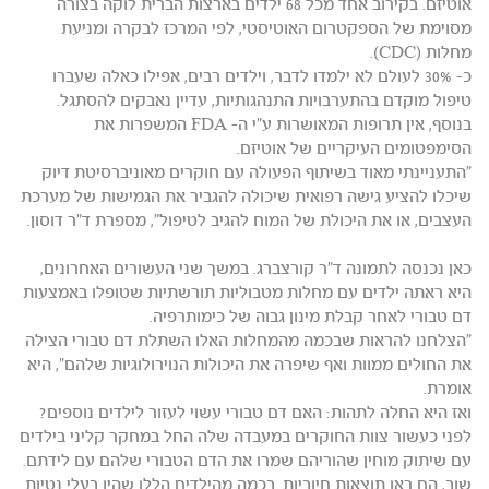
אוטיזם. בקירוב אחד מכל 68 ילדים בארצות הברית לוקה בצורה
מסוימת של הספקטרום האוטיסטי, לפי המרכז לבקרה ומניעת
מחלות (CDC).
כ- 30% לעולם לא ילמדו לדבר, וילדים רבים, אפילו כאלה שעברו
טיפול מוקדם בהתערבויות התנהגותיות, עדיין נאבקים להסתגל.
בנוסף, אין תרופות המאושרות ע"י ה- FDA המשפרות את
הסימפטומים העיקריים של אוטיזם.
"התעניינתי מאוד בשיתוף הפעולה עם חוקרים מאוניברסיטת דיוק
שיכלו להציע גישה רפואית שיכולה להגביר את הגמישות של מערכת
העצבים, או את היכולת של המוח להגיב לטיפול", מספרת ד"ר דוסון.
כאן נכנסה לתמונה ד"ר קורצברג. במשך שני העשורים האחרונים,
היא ראתה ילדים עם מחלות מטבוליות תורשתיות שטופלו באמצעות
דם טבורי לאחר קבלת מינון גבוה של כימותרפיה.
"הצלחנו להראות שבכמה מהמחלות האלו השתלת דם טבורי הצילה
את החולים ממוות ואף שיפרה את היכולות הנוירולוגיות שלהם", היא
אומרת.
ואז היא החלה לתהות: האם דם טבורי עשוי לעזור לילדים נוספים?
לפני כעשור צוות החוקרים במעבדה שלה החל במחקר קליני בילדים
עם שיתוק מוחין שהוריהם שמרו את הדם הטבורי שלהם עם לידתם.
שוב, הם ראו תוצאות חיוביות. בכמה מהילדים הללו שהיו בעלי נטיות