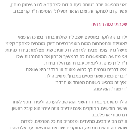
"אני מרגישה יותר בטוחה כעת הודות למחקר שלנו בשיתוק מוחין,
אשר קדם למחקר זה, ואכן הראה תועלת", הוסיפה ד"ר קורצברג.
שכחתי כמה רע היה
ילד בן 8 הלוקה באוטיזם יושב ליד שולחן בחדר במרכז הרפואי
לאוטיזם והתפתחות המוח באוניברסיטת דיוק. מומחית למחקר קליני,
מישל גרין, צופה מבעד למראה דו כיוונית. שתי מצלמות בחדר מזינות
צגי מחשב, המאפשרות לה להמשיך ולבחון את ההתנהגות שלו.
ד"ר לורן פרנז, קלינאית, עובדת עם הילד בחדר.
"אלו דברים גורמים לך לחוש מאוים או חרד?" היא שואלת.
"דברים כמו כשאני מסיים במבחן", משיב הילד.
"איך זה מרגיש כשאתה מפוחד או חרד?"
"די מוזר", הוא עונה.
הילד משתתף במחקר השני והוא שב להערכה ולעירוי נוסף לאחר
שישה חודשים. החוקרים אינם יודעים איזה עירוי הוא קיבל ראשון.
דם טבורי או פלסבו.
אולם הם עוקבים, מתעדים ומנטרים את כל הפרטים. למרות
שהשיחה נראית תמימה, החוקרים ישוו את התוצאות עם אלו שהיו