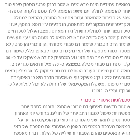
רפואיים עתידיים הינם מרשימים. שימור בבנק פרטי מספק סיכוי טוב
יותר להתאמה לחולה, עם 100% התאמה לילד ממנו נלקחה המנה ו-
25-50% סבירות להתאמה עבור אחיו של התורם, בהתאם למחלה
ולקריטריונים המקובלים להתאמה, הנקבעים ע"י רופא. בנוסף, ישנו
סיכון נמוך יותר למחלת השתל נגד המאחסן, מצב העלול לסכן חיים.
אולם קיימת בעיה גדולה יותר שלא נמצא לה מענה ראוי ע"י תעשיית
שימור הדם הטבורי. שימור דם טבורי מסורתי, הן ציבורי והן פרטי, לא
מספק כמות מספקת של תאי גזע מדם טבורי. באופן כללי, שימור דם
טבורי מסורתי מניב נפח תאי גזע המספיק לחולה שמשקלו עד כ- 30
ק"ג . מנת דם טבורי מכילה בממוצע כ- 890 מיליון תאים מגורענים.
חולה סרטן טיפוסי העובר השתלת דם טבורי זקוק לכ-30 מיליון תאים
מגורענים לכל 1 ק"ג משקל גוף. משמעות הדבר היא כי באיסוף דם
טבורי טיפוסי, משקלו המקסימאלי של החולה לא יכול לעלות על כ-
30 ק"ג עפ"י ה- CDC.
טכנולוגיות איסוף דם טבורי
שיטות חדשות לאיסוף דם טבורי שהתגלו תוכננו לספק יותר
אפשרויות טיפול למגוון רחב יותר של חולים. בחודש יוני האחרון
סטודנטים לתואר שני מהמרכז הרפואי ג'ון הופקינס הודיעו על
המצאת מערכת הממריצה באופן משמעותי את מספרם של תאי
הגזע הנאספים מהדם הטבורי והשילייה של הילוד, דבר המאפשר