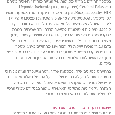
במספר החולים בצורות מסוימות של פגיעה מוחית – השכיח ביניהם
הוא Cerebral Palsy (שיתוק מוחין) וכן Hypoxic-Ischemic
Encephalopathy ,HIE, נזק מוחי שנגרם עקב חוסר באספקת חמצן.
לפי נייטפלד, הסטטיסטיקה מראה כי השכיחות המצטברת של ילד
לעבור השתלה אלוגנאית של תאי גזע עד גיל 10 היא נמוכה, רק 1
ל-5,000. טיפולים אוטולוגיים למעשה הרבה יותר שכיחים. המרכז
לבקרת מחלות בארצות הברית (CDC) גילה ששיתוק מוחין (CP)
מצוי ב-1 מתוך 300 ילדים אמריקאים בין הגילאים 5-10. אם טיפול
בדם טבורי מוכיח יעילות רק עבור 12% מהחולים ב-CP, מספר
הילדים שיקבלו טיפול אוטולוגי בדם טבורי עבור CP בלבד יהיה כפול
מסך כל ההשתלות האלוגנאיות בכל סוגי הסרטן ומחלות הדם
בילדים.
בהתייחס לנתונים אלה ולמסקנה שד"ר ורטר ונייטפלד הגיעו אליה כי
הטיפול האוטולוגי עולה בסופו של דבר על הטיפול האלוגנאי, זהו רק
עניין של זמן עד שהאקדמיה האמריקאית לרופאי ילדים תשקול
הצהרה על מדיניות מתוקנת המאשרת שימור בבנק דם טבורי פרטי
לטיפולים אוטולוגיים בתאי גזע מדם טבורי.
שימור בבנק דם טבורי פרטי הוא הגיוני
יתרונות שימור פרטי של דם טבורי ותאי גזע של הילוד לטיפולים