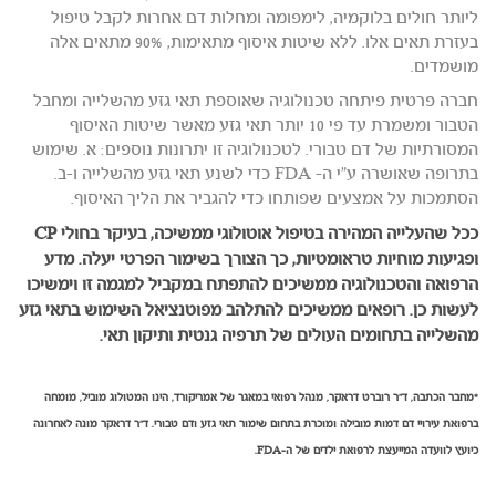
ליותר חולים בלוקמיה, לימפומה ומחלות דם אחרות לקבל טיפול
בעזרת תאים אלו. ללא שיטות איסוף מתאימות, 90% מתאים אלה
מושמדים.
חברה פרטית פיתחה טכנולוגיה שאוספת תאי גזע מהשלייה ומחבל
הטבור ומשמרת עד פי 10 יותר תאי גזע מאשר שיטות האיסוף
המסורתיות של דם טבורי. לטכנולוגיה זו יתרונות נוספים: א. שימוש
בתרופה שאושרה ע"י ה- FDA כדי לשנע תאי גזע מהשלייה ו-ב.
הסתמכות על אמצעים שפותחו כדי להגביר את הליך האיסוף.
ככל שהעלייה המהירה בטיפול אוטולוגי ממשיכה, בעיקר בחולי CP
ופגיעות מוחיות טראומטיות, כך הצורך בשימור הפרטי יעלה. מדע
הרפואה והטכנולוגיה ממשיכים להתפתח במקביל למגמה זו וימשיכו
לעשות כן. רופאים ממשיכים להתלהב מפוטנציאל השימוש בתאי גזע
מהשלייה בתחומים העולים של תרפיה גנטית ותיקון תאי.
*מחבר הכתבה, ד"ר רוברט דראקר, מנהל רפואי במאגר של אמריקורד, הינו המטולוג מוביל, מומחה
ברפואת עירויי דם דמות מובילה ומוכרת בתחום שימור תאי גזע ודם טבורי. ד"ר דראקר מונה לאחרונה
כיועץ לוועדה המייעצת לרפואת ילדים של ה-FDA.