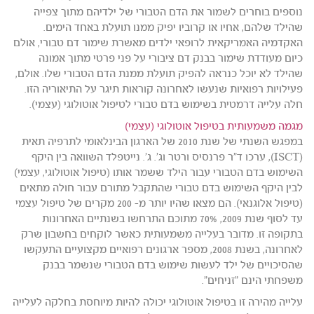
נוספים בוחרים לשמור את הדם הטבורי של ילדיהם מתוך צפייה
שהילד שלהם, אחיו או קרוביו יפיק ממנו תועלת באחד הימים.
האקדמיה האמריקאית לרופאי ילדים מאשרת שימור דם טבורי, אולם
כיום מעודדת שימור בבנק דם ציבורי על פני פרטי מתוך אמונה
שהילד לא יוכל כנראה להפיק תועלת ממנת הדם הטבורי שלו. אולם,
פעילויות רפואיות שנעשו לאחרונה קוראות תיגר על התיאוריה הזו.
חלה עלייה דרמטית בשימוש בדם טבורי לטיפול אוטולוגי (עצמי).
מגמה משמעותית בטיפול אוטולוגי (עצמי)
במפגש השנתי של שנת 2010 של הארגון הבינלאומי לתרפיה תאית
(ISCT), ערכו ד"ר פרנסיס ורטר וג'. ג'. נייטפלד השוואה בין היקף
השימוש בדם הטבורי עבור הילד ששמר אותו (טיפול אוטולוגי, עצמי)
לבין היקף השימוש בדם טבורי שהתקבל מתורם עבור חולה מתאים
(טיפול אלוגנאי). הם מצאו שהיו יותר מ- 200 מקרים של טיפול עצמי
עד לסוף שנת 2009, 70% מתוכם התרחשו בשנתיים האחרונות
בתקופה זו. מדובר בעלייה משמעותית כאשר לוקחים בחשבון שרק
לאחרונה, בשנת 2008, מספר ארגונים רפואיים מקצועיים התעקשו
שהסיכויים של ילד לעשות שימוש בדם הטבורי שנשמר בבנק
משפחתי הינם "זניחים".
עלייה מהירה זו בטיפול אוטולוגי יכולה להיות מיוחסת בחלקה לעלייה