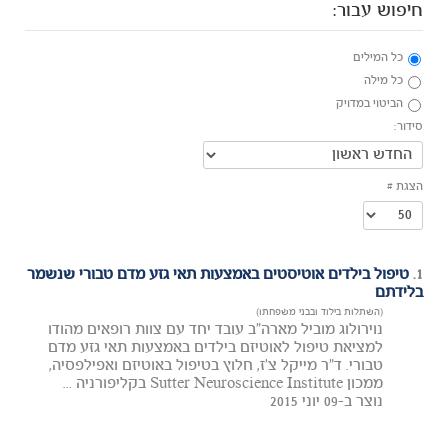
חיפוש עבור:
כל המילים
כל מילה
הביטוי במדויק
סידור:
הצגת #
1.
טיפול בילדים אוטיסטים באמצעות תאי גזע מדם טבורי שנשמר
בלידתם
(השתלות בילוד ובבני משפחתו)
נוירולוג מוביל מארה"ב עובד יחד עם צוות רופאים מהודו
למציאת טיפול לאוטיזם בילדים באמצעות תאי גזע מדם
טבורי. ד"ר מייקל צ'ז, חלוץ בטיפול באוטיזם ואפילפסיה,
ממכון Sutter Neuroscience Institute בקליפורניה ...
נוצר ב-09 יוני 2015