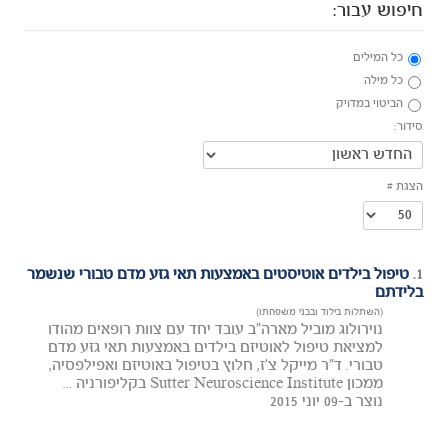
חיפוש עבור:
כל המילים
כל מילה
הביטוי במדויק
סידור:
הצגת #
1.
טיפול בילדים אוטיסטים באמצעות תאי גזע מדם טבורי שנשמר
בלידתם
(השתלות בילוד ובבני משפחתו)
נוירולוג מוביל מארה"ב עובד יחד עם צוות רופאים מהודו
למציאת טיפול לאוטיזם בילדים באמצעות תאי גזע מדם
טבורי. ד"ר מייקל צ'ז, חלוץ בטיפול באוטיזם ואפילפסיה,
ממכון Sutter Neuroscience Institute בקליפורניה ...
נוצר ב-09 יוני 2015