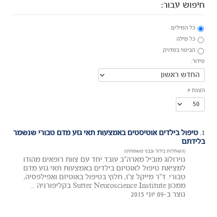
חיפוש עבור:
כל המילים
כל מילה
הביטוי במדויק
סידור:
הצגת #
1.
טיפול בילדים אוטיסטים באמצעות תאי גזע מדם טבורי שנשמר
בלידתם
(השתלות בילוד ובבני משפחתו)
נוירולוג מוביל מארה"ב עובד יחד עם צוות רופאים מהודו
למציאת טיפול לאוטיזם בילדים באמצעות תאי גזע מדם
טבורי. ד"ר מייקל צ'ז, חלוץ בטיפול באוטיזם ואפילפסיה,
ממכון Sutter Neuroscience Institute בקליפורניה ...
נוצר ב-09 יוני 2015