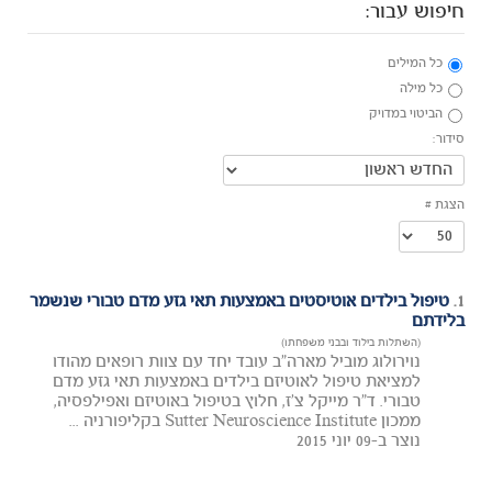
חיפוש עבור:
כל המילים
כל מילה
הביטוי במדויק
סידור:
הצגת #
1.
טיפול בילדים אוטיסטים באמצעות תאי גזע מדם טבורי שנשמר
בלידתם
(השתלות בילוד ובבני משפחתו)
נוירולוג מוביל מארה"ב עובד יחד עם צוות רופאים מהודו
למציאת טיפול לאוטיזם בילדים באמצעות תאי גזע מדם
טבורי. ד"ר מייקל צ'ז, חלוץ בטיפול באוטיזם ואפילפסיה,
ממכון Sutter Neuroscience Institute בקליפורניה ...
נוצר ב-09 יוני 2015