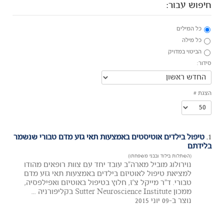
חיפוש עבור:
כל המילים
כל מילה
הביטוי במדויק
סידור:
הצגת #
1.
טיפול בילדים אוטיסטים באמצעות תאי גזע מדם טבורי שנשמר
בלידתם
(השתלות בילוד ובבני משפחתו)
נוירולוג מוביל מארה"ב עובד יחד עם צוות רופאים מהודו
למציאת טיפול לאוטיזם בילדים באמצעות תאי גזע מדם
טבורי. ד"ר מייקל צ'ז, חלוץ בטיפול באוטיזם ואפילפסיה,
ממכון Sutter Neuroscience Institute בקליפורניה ...
נוצר ב-09 יוני 2015