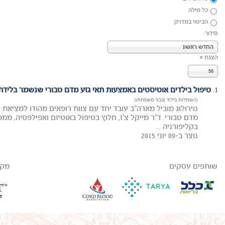
כל מילה
הביטוי במדויק
סידור:
החדש ראשון
הצגת #
50
1.
טיפול בילדים אוטיסטים באמצעות תאי גזע מדם טבורי שנשמר בלידת
(השתלות בילוד ובבני משפחתו)
נוירולוג מוביל מארה"ב עובד יחד עם צוות רופאים מהודו למציאת 
בקליפורניה ...
נוצר ב-09 יוני 2015
שותפים עסקים
מקב