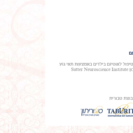
ם
טיפול לאוטיזם בילדים באמצעות תאי גזע
מדם טבורי. ד"ר מייקל צ'ז, חלוץ בטיפול באוטיזם ואפילפסיה, ממכון Sutter Neuroscience Institute
וצת טבורית