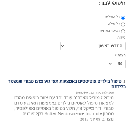
חיפוש עבור:
כל המילים
כל מילה
הביטוי במדויק
סידור:
הצגת #
1.
טיפול בילדים אוטיסטים באמצעות תאי גזע מדם טבורי שנשמר
בלידתם
(השתלות בילוד ובבני משפחתו)
נוירולוג מוביל מארה"ב עובד יחד עם צוות רופאים מהודו
למציאת טיפול לאוטיזם בילדים באמצעות תאי גזע מדם
טבורי. ד"ר מייקל צ'ז, חלוץ בטיפול באוטיזם ואפילפסיה,
ממכון Sutter Neuroscience Institute בקליפורניה ...
נוצר ב-09 יוני 2015