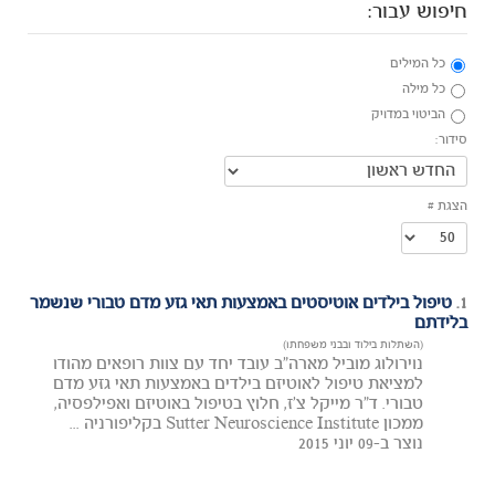
חיפוש עבור:
כל המילים
כל מילה
הביטוי במדויק
סידור:
הצגת #
1.
טיפול בילדים אוטיסטים באמצעות תאי גזע מדם טבורי שנשמר
בלידתם
(השתלות בילוד ובבני משפחתו)
נוירולוג מוביל מארה"ב עובד יחד עם צוות רופאים מהודו
למציאת טיפול לאוטיזם בילדים באמצעות תאי גזע מדם
טבורי. ד"ר מייקל צ'ז, חלוץ בטיפול באוטיזם ואפילפסיה,
ממכון Sutter Neuroscience Institute בקליפורניה ...
נוצר ב-09 יוני 2015