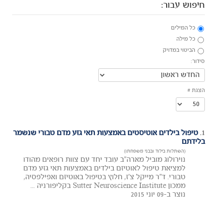
חיפוש עבור:
כל המילים
כל מילה
הביטוי במדויק
סידור:
הצגת #
1.
טיפול בילדים אוטיסטים באמצעות תאי גזע מדם טבורי שנשמר
בלידתם
(השתלות בילוד ובבני משפחתו)
נוירולוג מוביל מארה"ב עובד יחד עם צוות רופאים מהודו
למציאת טיפול לאוטיזם בילדים באמצעות תאי גזע מדם
טבורי. ד"ר מייקל צ'ז, חלוץ בטיפול באוטיזם ואפילפסיה,
ממכון Sutter Neuroscience Institute בקליפורניה ...
נוצר ב-09 יוני 2015