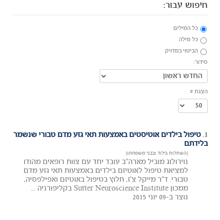
חיפוש עבור:
כל המילים
כל מילה
הביטוי במדויק
סידור:
הצגת #
1.
טיפול בילדים אוטיסטים באמצעות תאי גזע מדם טבורי שנשמר
בלידתם
(השתלות בילוד ובבני משפחתו)
נוירולוג מוביל מארה"ב עובד יחד עם צוות רופאים מהודו
למציאת טיפול לאוטיזם בילדים באמצעות תאי גזע מדם
טבורי. ד"ר מייקל צ'ז, חלוץ בטיפול באוטיזם ואפילפסיה,
ממכון Sutter Neuroscience Institute בקליפורניה ...
נוצר ב-09 יוני 2015