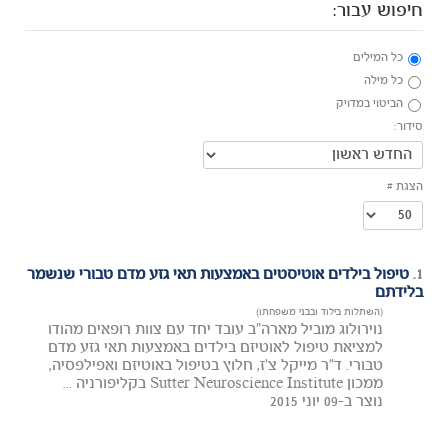
חיפוש עבור:
כל המילים
כל מילה
הביטוי במדויק
סידור:
הצגת #
1.
טיפול בילדים אוטיסטים באמצעות תאי גזע מדם טבורי שנשמר
בלידתם
(השתלות בילוד ובבני משפחתו)
נוירולוג מוביל מארה"ב עובד יחד עם צוות רופאים מהודו
למציאת טיפול לאוטיזם בילדים באמצעות תאי גזע מדם
טבורי. ד"ר מייקל צ'ז, חלוץ בטיפול באוטיזם ואפילפסיה,
ממכון Sutter Neuroscience Institute בקליפורניה ...
נוצר ב-09 יוני 2015