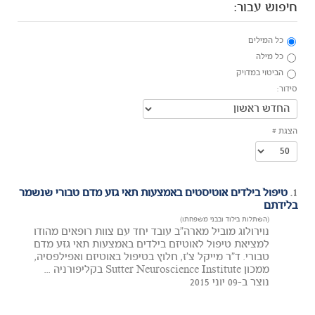
חיפוש עבור:
כל המילים
כל מילה
הביטוי במדויק
סידור:
הצגת #
1.
טיפול בילדים אוטיסטים באמצעות תאי גזע מדם טבורי שנשמר
בלידתם
(השתלות בילוד ובבני משפחתו)
נוירולוג מוביל מארה"ב עובד יחד עם צוות רופאים מהודו
למציאת טיפול לאוטיזם בילדים באמצעות תאי גזע מדם
טבורי. ד"ר מייקל צ'ז, חלוץ בטיפול באוטיזם ואפילפסיה,
ממכון Sutter Neuroscience Institute בקליפורניה ...
נוצר ב-09 יוני 2015