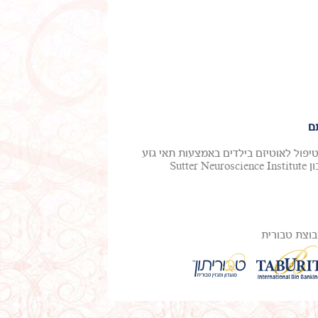
ם
טיפול לאוטיזם בילדים באמצעות תאי גזע
מדם טבורי. ד"ר מייקל צ'ז, חלוץ בטיפול באוטיזם ואפילפסיה, ממכון Sutter Neuroscience Institute
וצת טבורית