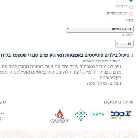
כל מילה
הביטוי במדויק
סידור:
החדש ראשון
הצגת #
50
1.
טיפול בילדים אוטיסטים באמצעות תאי גזע מדם טבורי שנשמר בלידת
(השתלות בילוד ובבני משפחתו)
נוירולוג מוביל מארה"ב עובד יחד עם צוות רופאים מהודו למציאת 
בקליפורניה ...
נוצר ב-09 יוני 2015
שותפים עסקים
מקב