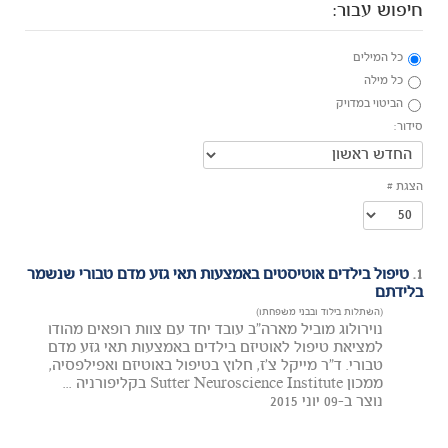
חיפוש עבור:
כל המילים
כל מילה
הביטוי במדויק
סידור:
הצגת #
1.
טיפול בילדים אוטיסטים באמצעות תאי גזע מדם טבורי שנשמר
בלידתם
(השתלות בילוד ובבני משפחתו)
נוירולוג מוביל מארה"ב עובד יחד עם צוות רופאים מהודו
למציאת טיפול לאוטיזם בילדים באמצעות תאי גזע מדם
טבורי. ד"ר מייקל צ'ז, חלוץ בטיפול באוטיזם ואפילפסיה,
ממכון Sutter Neuroscience Institute בקליפורניה ...
נוצר ב-09 יוני 2015