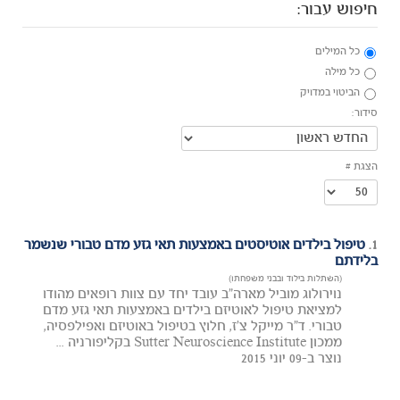
חיפוש עבור:
כל המילים
כל מילה
הביטוי במדויק
סידור:
הצגת #
1.
טיפול בילדים אוטיסטים באמצעות תאי גזע מדם טבורי שנשמר
בלידתם
(השתלות בילוד ובבני משפחתו)
נוירולוג מוביל מארה"ב עובד יחד עם צוות רופאים מהודו
למציאת טיפול לאוטיזם בילדים באמצעות תאי גזע מדם
טבורי. ד"ר מייקל צ'ז, חלוץ בטיפול באוטיזם ואפילפסיה,
ממכון Sutter Neuroscience Institute בקליפורניה ...
נוצר ב-09 יוני 2015