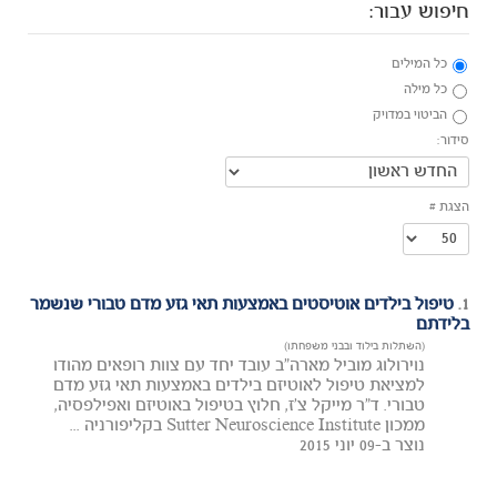
חיפוש עבור:
כל המילים
כל מילה
הביטוי במדויק
סידור:
הצגת #
1.
טיפול בילדים אוטיסטים באמצעות תאי גזע מדם טבורי שנשמר
בלידתם
(השתלות בילוד ובבני משפחתו)
נוירולוג מוביל מארה"ב עובד יחד עם צוות רופאים מהודו
למציאת טיפול לאוטיזם בילדים באמצעות תאי גזע מדם
טבורי. ד"ר מייקל צ'ז, חלוץ בטיפול באוטיזם ואפילפסיה,
ממכון Sutter Neuroscience Institute בקליפורניה ...
נוצר ב-09 יוני 2015