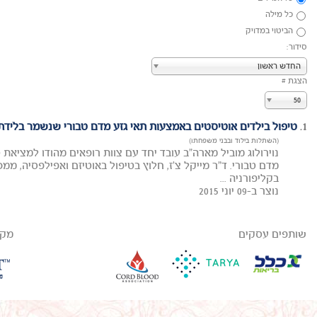
כל מילה
הביטוי במדויק
סידור:
החדש ראשון
הצגת #
50
1.
טיפול בילדים אוטיסטים באמצעות תאי גזע מדם טבורי שנשמר בלידת
(השתלות בילוד ובבני משפחתו)
נוירולוג מוביל מארה"ב עובד יחד עם צוות רופאים מהודו למציאת 
בקליפורניה ...
נוצר ב-09 יוני 2015
שותפים עסקים
מקב