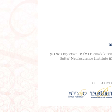
ם
טיפול לאוטיזם בילדים באמצעות תאי גזע
מדם טבורי. ד"ר מייקל צ'ז, חלוץ בטיפול באוטיזם ואפילפסיה, ממכון Sutter Neuroscience Institute
וצת טבורית