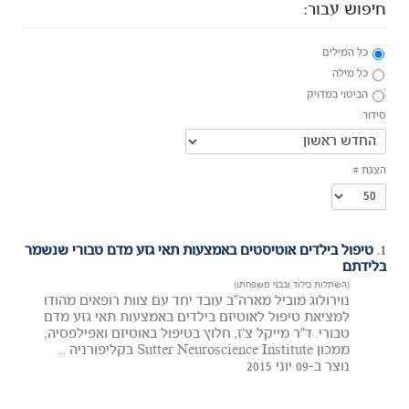
חיפוש עבור:
כל המילים
כל מילה
הביטוי במדויק
סידור:
הצגת #
1.
טיפול בילדים אוטיסטים באמצעות תאי גזע מדם טבורי שנשמר
בלידתם
(השתלות בילוד ובבני משפחתו)
נוירולוג מוביל מארה"ב עובד יחד עם צוות רופאים מהודו
למציאת טיפול לאוטיזם בילדים באמצעות תאי גזע מדם
טבורי. ד"ר מייקל צ'ז, חלוץ בטיפול באוטיזם ואפילפסיה,
ממכון Sutter Neuroscience Institute בקליפורניה ...
נוצר ב-09 יוני 2015