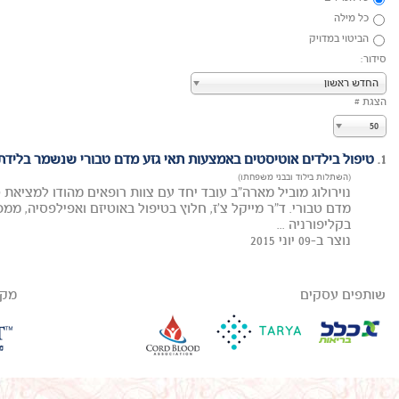
כל מילה
הביטוי במדויק
סידור:
החדש ראשון
הצגת #
50
1.
טיפול בילדים אוטיסטים באמצעות תאי גזע מדם טבורי שנשמר בלידת
(השתלות בילוד ובבני משפחתו)
נוירולוג מוביל מארה"ב עובד יחד עם צוות רופאים מהודו למציאת 
בקליפורניה ...
נוצר ב-09 יוני 2015
שותפים עסקים
מקב