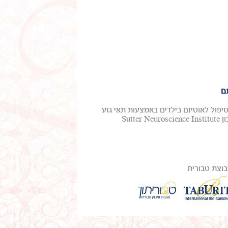
ם
טיפול לאוטיזם בילדים באמצעות תאי גזע
מדם טבורי. ד"ר מייקל צ'ז, חלוץ בטיפול באוטיזם ואפילפסיה, ממכון Sutter Neuroscience Institute
וצת טבורית