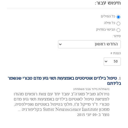
חיפוש עבור:
כל המילים
כל מילה
הביטוי במדויק
סידור:
הצגת #
1.
טיפול בילדים אוטיסטים באמצעות תאי גזע מדם טבורי שנשמר
בלידתם
(השתלות בילוד ובבני משפחתו)
נוירולוג מוביל מארה"ב עובד יחד עם צוות רופאים מהודו
למציאת טיפול לאוטיזם בילדים באמצעות תאי גזע מדם
טבורי. ד"ר מייקל צ'ז, חלוץ בטיפול באוטיזם ואפילפסיה,
ממכון Sutter Neuroscience Institute בקליפורניה ...
נוצר ב-09 יוני 2015