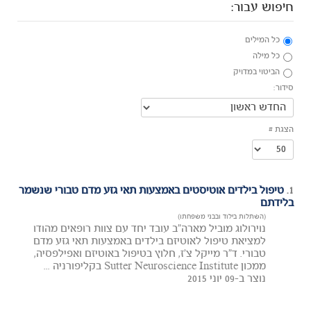
חיפוש עבור:
כל המילים
כל מילה
הביטוי במדויק
סידור:
הצגת #
1.
טיפול בילדים אוטיסטים באמצעות תאי גזע מדם טבורי שנשמר
בלידתם
(השתלות בילוד ובבני משפחתו)
נוירולוג מוביל מארה"ב עובד יחד עם צוות רופאים מהודו
למציאת טיפול לאוטיזם בילדים באמצעות תאי גזע מדם
טבורי. ד"ר מייקל צ'ז, חלוץ בטיפול באוטיזם ואפילפסיה,
ממכון Sutter Neuroscience Institute בקליפורניה ...
נוצר ב-09 יוני 2015