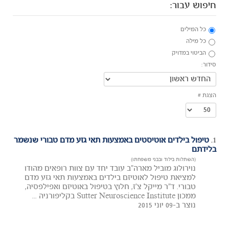
חיפוש עבור:
כל המילים
כל מילה
הביטוי במדויק
סידור:
הצגת #
1.
טיפול בילדים אוטיסטים באמצעות תאי גזע מדם טבורי שנשמר
בלידתם
(השתלות בילוד ובבני משפחתו)
נוירולוג מוביל מארה"ב עובד יחד עם צוות רופאים מהודו
למציאת טיפול לאוטיזם בילדים באמצעות תאי גזע מדם
טבורי. ד"ר מייקל צ'ז, חלוץ בטיפול באוטיזם ואפילפסיה,
ממכון Sutter Neuroscience Institute בקליפורניה ...
נוצר ב-09 יוני 2015