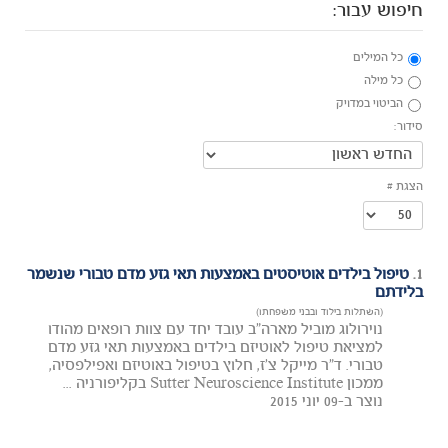
חיפוש עבור:
כל המילים
כל מילה
הביטוי במדויק
סידור:
הצגת #
1.
טיפול בילדים אוטיסטים באמצעות תאי גזע מדם טבורי שנשמר
בלידתם
(השתלות בילוד ובבני משפחתו)
נוירולוג מוביל מארה"ב עובד יחד עם צוות רופאים מהודו
למציאת טיפול לאוטיזם בילדים באמצעות תאי גזע מדם
טבורי. ד"ר מייקל צ'ז, חלוץ בטיפול באוטיזם ואפילפסיה,
ממכון Sutter Neuroscience Institute בקליפורניה ...
נוצר ב-09 יוני 2015