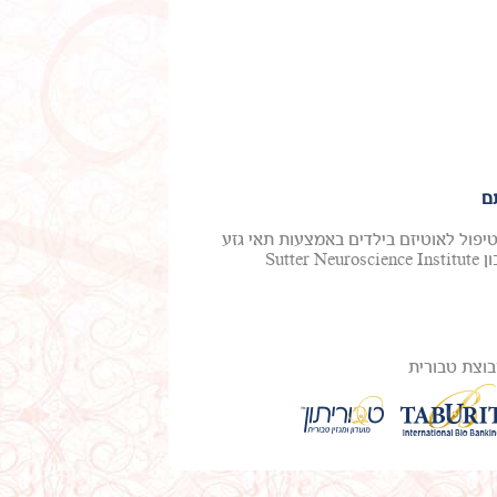
ם
טיפול לאוטיזם בילדים באמצעות תאי גזע
מדם טבורי. ד"ר מייקל צ'ז, חלוץ בטיפול באוטיזם ואפילפסיה, ממכון Sutter Neuroscience Institute
וצת טבורית