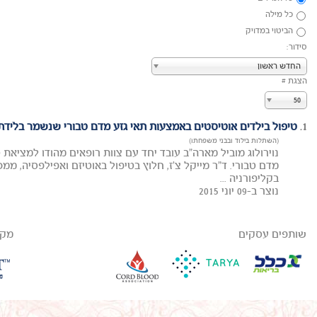
כל מילה
הביטוי במדויק
סידור:
החדש ראשון
הצגת #
50
1.
טיפול בילדים אוטיסטים באמצעות תאי גזע מדם טבורי שנשמר בלידת
(השתלות בילוד ובבני משפחתו)
נוירולוג מוביל מארה"ב עובד יחד עם צוות רופאים מהודו למציאת 
בקליפורניה ...
נוצר ב-09 יוני 2015
שותפים עסקים
מקב