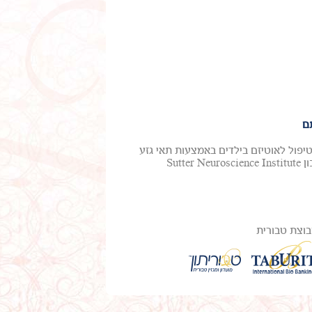
ם
טיפול לאוטיזם בילדים באמצעות תאי גזע
מדם טבורי. ד"ר מייקל צ'ז, חלוץ בטיפול באוטיזם ואפילפסיה, ממכון Sutter Neuroscience Institute
וצת טבורית