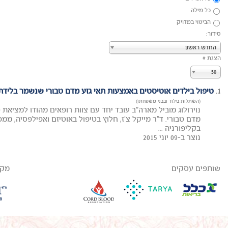
כל מילה
הביטוי במדויק
סידור:
החדש ראשון
הצגת #
50
1.
טיפול בילדים אוטיסטים באמצעות תאי גזע מדם טבורי שנשמר בלידת
(השתלות בילוד ובבני משפחתו)
נוירולוג מוביל מארה"ב עובד יחד עם צוות רופאים מהודו למציאת 
בקליפורניה ...
נוצר ב-09 יוני 2015
שותפים עסקים
מקב