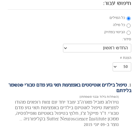
חיפוש עבור:
כל המילים
כל מילה
הביטוי במדויק
סידור:
הצגת #
1.
טיפול בילדים אוטיסטים באמצעות תאי גזע מדם טבורי שנשמר
בלידתם
(השתלות בילוד ובבני משפחתו)
נוירולוג מוביל מארה"ב עובד יחד עם צוות רופאים מהודו
למציאת טיפול לאוטיזם בילדים באמצעות תאי גזע מדם
טבורי. ד"ר מייקל צ'ז, חלוץ בטיפול באוטיזם ואפילפסיה,
ממכון Sutter Neuroscience Institute בקליפורניה ...
נוצר ב-09 יוני 2015